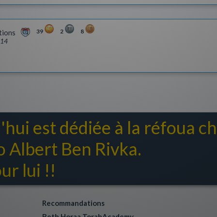
39
2
8
tions
014
'hui est dédiée à la réfoua 
Albert Ben Rivka.
r lui !!
Recommandations
Beth Horaa TorahAcademy