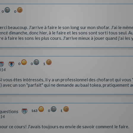
0
0
erci beaucoup. J'arrive à faire le son long sur mon shofar. J'ai le même 
ncé dimanche, donc hier, à le faire et les sons sont sorti tous seul. Au
re à faire les sons les plus cours. J'arrive mieux à jouer quand j'ai les
0
0
1
014
Si vous êtes intéressés, il y a un professionnel des chofarot qui vous
) avec un son "parfait" qui ne demande au baal tokea, pratiquement a
163
0
1
questions
014
 ce cours! J'avais toujours eu envie de savoir comment le faire.