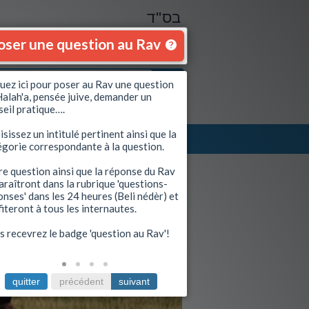
בס"ד
oser une question au Rav
quez ici pour poser au Rav une question
Halah'a, pensée juive, demander un
seil pratique….
sissez un intitulé pertinent ainsi que la
Se connecter
|
S'inscrire
égorie correspondante à la question.
Envoyez à un ami
re question ainsi que la réponse du Rav
araîtront dans la rubrique 'questions-
nses' dans les 24 heures (Beli nédèr) et
Voir le guide
iteront à tous les internautes.
s recevrez le badge 'question au Rav'!
quitter
précédent
suivant