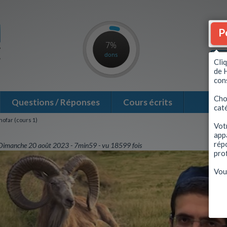
P
7%
dons
Cli
de 
con
Choi
Questions / Réponses
Cours écrits
cat
ofar (cours 1)
Vot
app
répo
Dimanche 20 août 2023
7min59
vu 18599 fois
prof
Vou