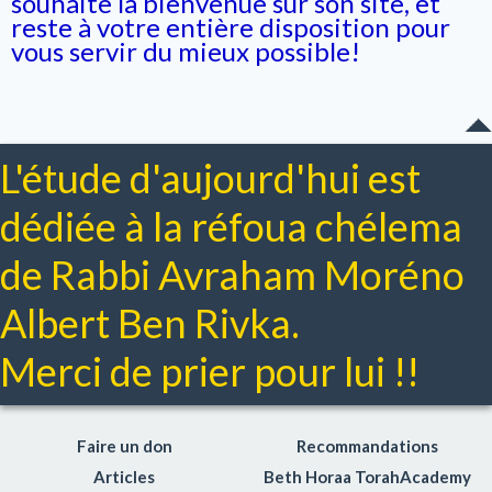
souhaite la bienvenue sur son site, et
reste à votre entière disposition pour
vous servir du mieux possible!
L'étude d'aujourd'hui est
dédiée à la réfoua chélema
de Rabbi Avraham Moréno
Albert Ben Rivka.
Merci de prier pour lui !!
Faire un don
Recommandations
Articles
Beth Horaa TorahAcademy