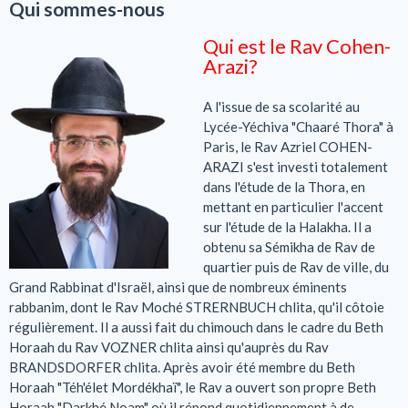
Qui sommes-nous
Qui est le Rav Cohen-
Arazi?
A l'issue de sa scolarité au
Lycée-Yéchiva "Chaaré Thora" à
Paris, le Rav Azriel COHEN-
ARAZI s'est investi totalement
dans l'étude de la Thora, en
mettant en particulier l'accent
sur l'étude de la Halakha. Il a
obtenu sa Sémikha de Rav de
quartier puis de Rav de ville, du
Grand Rabbinat d'Israël, ainsi que de nombreux éminents
rabbanim, dont le Rav Moché STRERNBUCH chlita, qu'il côtoie
régulièrement. Il a aussi fait du chimouch dans le cadre du Beth
Horaah du Rav VOZNER chlita ainsi qu'auprès du Rav
BRANDSDORFER chlita. Après avoir été membre du Beth
Horaah "Téh'élet Mordékhaï", le Rav a ouvert son propre Beth
Horaah "Darkhé Noam" où il répond quotidiennement à de