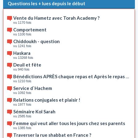
Questions les + lues depuis le début
Vente du Hametz avec Torah Academy ?
vu 1170 fois
Comportement
vu 1100 fois
Chiddoukh - question
vu 1241 fois
Haskara
vu 13268 fois
Deuil et fête
vu 940 fois
Bénédictions APRÈS chaque repas et Après le repas du s
vu 1210 fois
Service d`Hachem
vu 1092 fois
Relations conjugales et plaisir !
vu 1977 fois
Séminaire Kol Sarah
vu 2585 fois
Femme qui veut aller tous les jours chez ses parents
vu 1385 fois
Traverser la rue shabbat en France ?