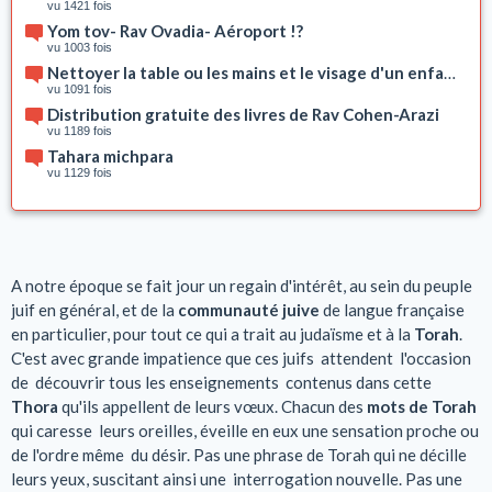
vu 1421 fois
Yom tov- Rav Ovadia- Aéroport !?
vu 1003 fois
Nettoyer la table ou les mains et le visage d'un enfant a
vu 1091 fois
Distribution gratuite des livres de Rav Cohen-Arazi
vu 1189 fois
Tahara michpara
vu 1129 fois
A notre époque se fait jour un regain d'intérêt, au sein du peuple
juif en général, et de la
communauté juive
de langue française
en particulier, pour tout ce qui a trait au judaïsme et à la
Torah
.
C'est avec grande impatience que ces juifs attendent l'occasion
de découvrir tous les enseignements contenus dans cette
Thora
qu'ils appellent de leurs vœux. Chacun des
mots de Torah
qui caresse leurs oreilles, éveille en eux une sensation proche ou
de l'ordre même du désir. Pas une phrase de Torah qui ne décille
leurs yeux, suscitant ainsi une interrogation nouvelle. Pas une