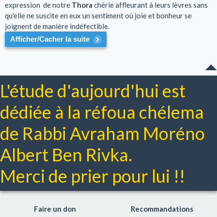
expression de notre
Thora
chérie affleurant à leurs lèvres sans
qu'elle ne suscite en eux un sentiment où joie et bonheur se
joignent de manière indéfectible.
Afficher/Cacher la suite
L'étude d'aujourd'hui est
dédiée à la réfoua chélema
de Rabbi Avraham Moréno
Albert Ben Rivka.
Merci de prier pour lui !!
Faire un don
Recommandations