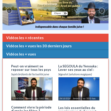
<
>
Vidéos les + récentes
Vidéos les + vues les 30 derniers jours
Vidéos les + vues
Peut-on vraiment se
La SEGOULA du Yenouka :
reposer sur tous les psys
Lever ses yeux au ciel :
? Un avis de Torah !
MAIS POURQUOI ?
Sujets brûlants de l'actualité juive
Ségoulot (solutions magiques)
31/10/2024
4min51
vu 1062 fois
29/10/2024
4min01
vu 1620 fois
Comment vivre la période
Les lois essentielles du
d'après les fêtes ?