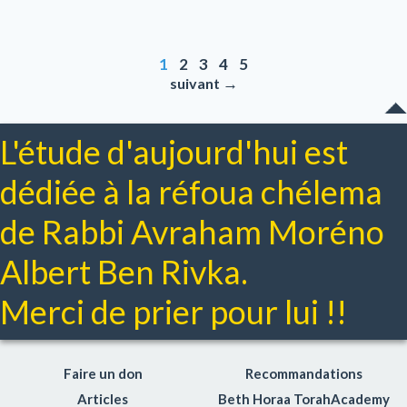
1
2
3
4
5
→
suivant
L'étude d'aujourd'hui est
dédiée à la réfoua chélema
de Rabbi Avraham Moréno
Albert Ben Rivka.
Merci de prier pour lui !!
Faire un don
Recommandations
Articles
Beth Horaa TorahAcademy