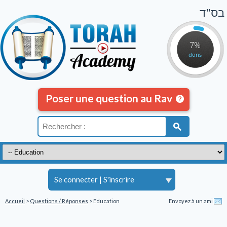
בס"ד
7%
dons
Poser une question au Rav
Se connecter
|
S'inscrire
Accueil
>
Questions / Réponses
> Education
Envoyez à un ami