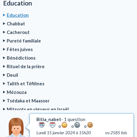
Education
Education
Chabbat
Cacherout
Pureté familiale
Fêtes juives
Bénédictions
Rituel de la prière
Deuil
Talith et Téfilines
Mézouza
Tsédaka et Maasser
Mitsvots en vigueur en Israël
Emouna (foi en D.)
Bitia_nabet
1 question
Chalom Baït
0
0
0
Lundi 15 janvier 2024 à 15h20
vu 2585 fois
Comportement