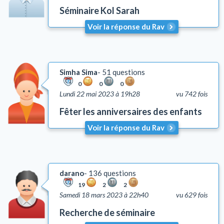
Séminaire Kol Sarah
Honorer ses parents (Kiboud Av Vaèm)
Tsniout (lois de pudeur)
Voir la réponse du Rav
Lachon Hara (médisance)
Yh'oud (l'isolement)
Questions liées aux problèmes d'argent
Simha Sima
51 questions
Coutumes
0
0
0
Lundi 22 mai 2023 à 19h28
vu 742 fois
Autre
Lois et coutumes de la circoncision
Fêter les anniversaires des enfants
Voir la réponse du Rav
darano
136 questions
19
2
2
Samedi 18 mars 2023 à 22h40
vu 629 fois
Recherche de séminaire