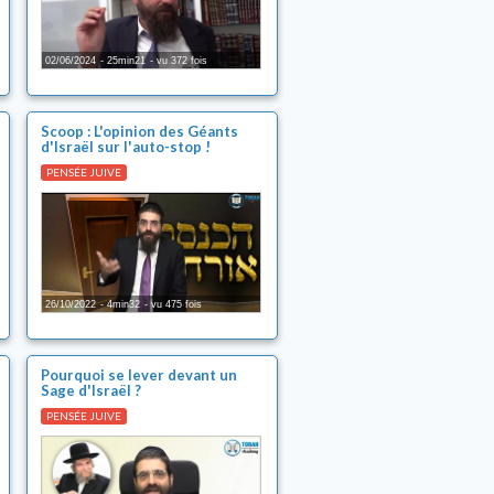
02/06/2024
25min21
vu 372 fois
Scoop : L'opinion des Géants
d'Israël sur l'auto-stop !
PENSÉE JUIVE
26/10/2022
4min32
vu 475 fois
Pourquoi se lever devant un
Sage d'Israël ?
PENSÉE JUIVE