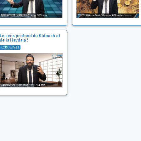
16/12/2021
10min12
vu 683 fois
21/02/2021
5min56
vu 722 fois
Le sens profond du Kidouch et
de la Havdala !
LOIS JUIVES
14/01/2021
8min03
vu 784 fois