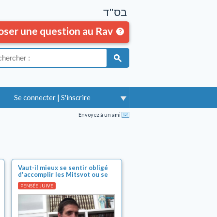
בס"ד
oser une question au Rav
Se connecter
|
S'inscrire
Envoyez à un ami
Vaut-il mieux se sentir obligé
d'accomplir les Mitsvot ou se
sentir libre ?
PENSÉE JUIVE