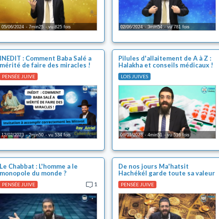
05/06/2024
7min25
vu 825 fois
02/06/2024
3min54
vu 781 fois
INEDIT : Comment Baba Salé a
Pilules d'allaitement de A à Z :
mérité de faire des miracles !
Halakha et conseils médicaux !
PENSÉE JUIVE
LOIS JUIVES
12/02/2023
2min50
vu 534 fois
06/01/2023
4min51
vu 516 fois
Le Chabbat : L'homme a le
De nos jours Ma'hatsit
monopole du monde ?
Hachékél garde toute sa valeur
!
1
PENSÉE JUIVE
PENSÉE JUIVE