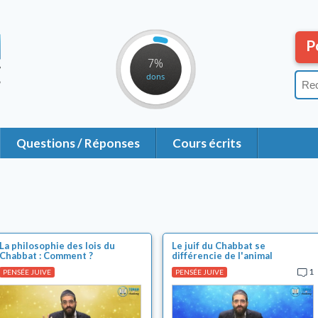
P
7%
dons
Questions / Réponses
Cours écrits
La philosophie des lois du
Le juif du Chabbat se
Chabbat : Comment ?
différencie de l'animal
1
PENSÉE JUIVE
PENSÉE JUIVE