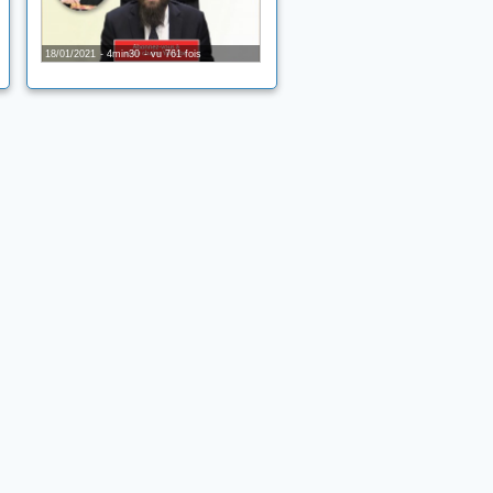
18/01/2021
4min30
vu 761 fois