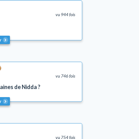
vu 944 fois
v
vu 746 fois
maines de Nidda ?
v
vu 754 fois