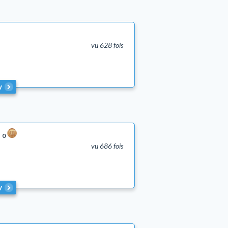
vu 628 fois
v
0
vu 686 fois
v