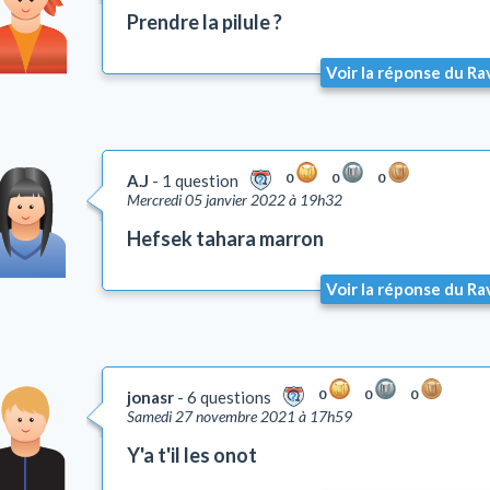
Prendre la pilule ?
Voir la réponse du Ra
0
0
0
A.J
1 question
Mercredi 05 janvier 2022 à 19h32
Hefsek tahara marron
Voir la réponse du Ra
0
0
0
jonasr
6 questions
Samedi 27 novembre 2021 à 17h59
Y'a t'il les onot