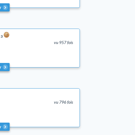
v
3
vu 957 fois
v
vu 796 fois
v