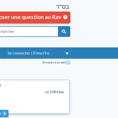
בס"ד
oser une question au Rav
Se connecter
|
S'inscrire
Envoyez à un ami
vu 1984 fois
v