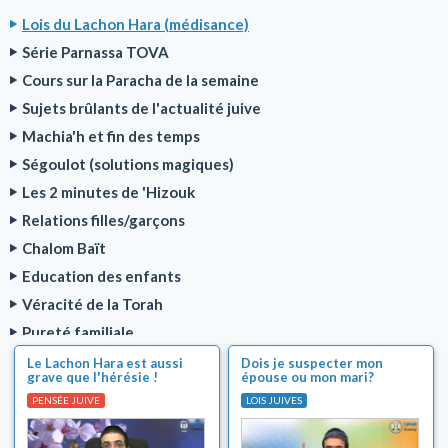
Lois du Lachon Hara (médisance)
Série Parnassa TOVA
Cours sur la Paracha de la semaine
Sujets brûlants de l'actualité juive
Machia'h et fin des temps
Ségoulot (solutions magiques)
Les 2 minutes de 'Hizouk
Relations filles/garçons
Chalom Baït
Education des enfants
Véracité de la Torah
Pureté familiale
Chabbat
Le Lachon Hara est aussi
Dois je suspecter mon
grave que l'hérésie !
épouse ou mon mari?
Cacherout
Pourquoi ?
PENSÉE JUIVE
LOIS JUIVES
Fêtes juives
Tsedaka et maasser