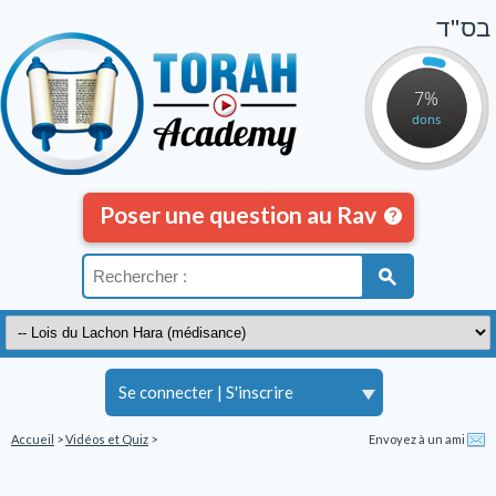
בס"ד
7%
dons
Poser une question au Rav
Se connecter
|
S'inscrire
Accueil
>
Vidéos et Quiz
>
Envoyez à un ami