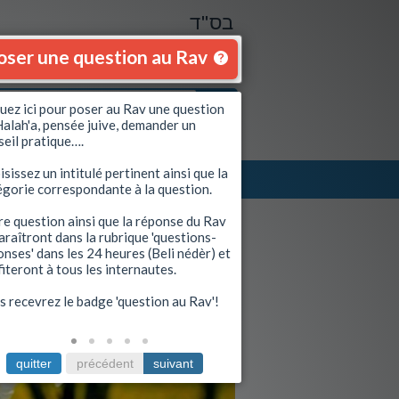
בס"ד
oser une question au Rav
quez ici pour poser au Rav une question
Halah'a, pensée juive, demander un
seil pratique….
sissez un intitulé pertinent ainsi que la
Se connecter
|
S'inscrire
égorie correspondante à la question.
Envoyez à un ami
re question ainsi que la réponse du Rav
araîtront dans la rubrique 'questions-
nses' dans les 24 heures (Beli nédèr) et
Voir le guide
iteront à tous les internautes.
s recevrez le badge 'question au Rav'!
quitter
précédent
suivant