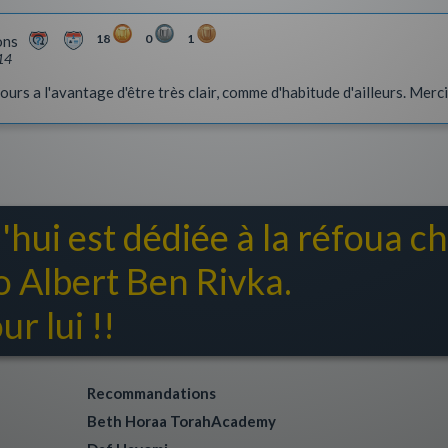
18
0
1
ons
14
urs a l'avantage d'être très clair, comme d'habitude d'ailleurs. Merc
'hui est dédiée à la réfoua 
Albert Ben Rivka.
r lui !!
Recommandations
Beth Horaa TorahAcademy