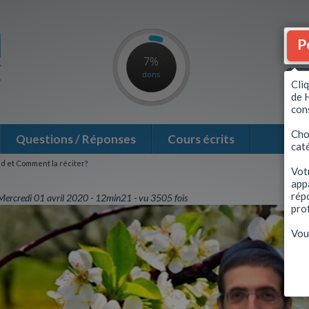
P
7%
dons
Cli
de 
con
Choi
Questions / Réponses
Cours écrits
cat
nd et Comment la réciter?
Vot
app
répo
Mercredi 01 avril 2020
12min21
vu 3505 fois
prof
Vou