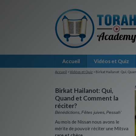
Accueil
Vidéos et Quiz
Accueil
>
Vidéos et Quiz
> Birkat Hailanot: Qui, Qua
Birkat Hailanot: Qui,
Quand et Comment la
réciter?
,
,
Bénédictions
Fêtes juives
Pessah'
Au mois de Nissan nous avons le
mérite de pouvoir réciter une Mitsva
rare et chère
.