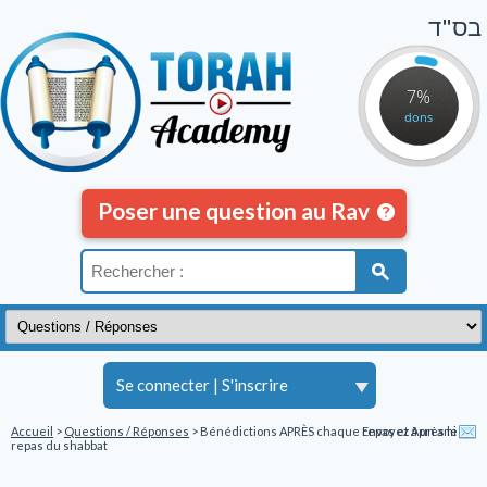
בס"ד
7%
dons
Poser une question au Rav
Se connecter
|
S'inscrire
Accueil
>
Questions / Réponses
> Bénédictions APRÈS chaque repas et Après le
Envoyez à un ami
repas du shabbat