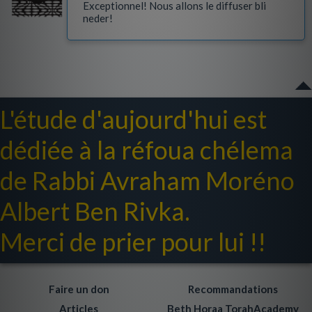
Exceptionnel! Nous allons le diffuser bli
neder!
L'étude d'aujourd'hui est
dédiée à la réfoua chélema
de Rabbi Avraham Moréno
Albert Ben Rivka.
Merci de prier pour lui !!
Faire un don
Recommandations
Articles
Beth Horaa TorahAcademy