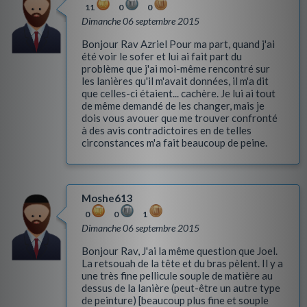
11
0
0
Dimanche 06 septembre 2015
Bonjour Rav Azriel Pour ma part, quand j'ai
été voir le sofer et lui ai fait part du
problème que j'ai moi-même rencontré sur
les lanières qu'il m'avait données, il m'a dit
que celles-ci étaient... cachère. Je lui ai tout
de même demandé de les changer, mais je
dois vous avouer que me trouver confronté
à des avis contradictoires en de telles
circonstances m'a fait beaucoup de peine.
Moshe613
0
0
1
Dimanche 06 septembre 2015
Bonjour Rav, J'ai la même question que Joel.
La retsouah de la tête et du bras pèlent. Il y a
une très fine pellicule souple de matière au
dessus de la lanière (peut-être un autre type
de peinture) [beaucoup plus fine et souple