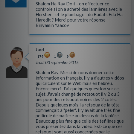
Shalom Ha Rav Doit - on effectuer ce
controle si on a acheté des lannières avec le
Hersher - et le plombage - du Badats Eda Ha
Haredit ? Merci pour votre réponse
Binyamin Yaacov
Joel
179
1
9
Jeudi 03 septembre 2015
Shalom Rav, Merci de nous donner cette
information en français. Il y a d'autres vidéos
qui circulent sur le Web mais en hébreu.
Encore merci. J'ai quelques question sur ce
sujet. J'avais changé de retsouot il y 2 ou 3
ans pour des retsouot noires des 2 cotés.
Depuis quelques mois, la retsoua de la tête
commençait à "peler". Il y avait une très fine
pellicule de matiere au dessus de la lanière.
Beaucoup plus fine que celle des tefilines que
vous présentez dans la video. Est-ce que ces
retsouot sont aussi concernées par le