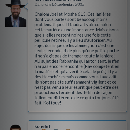
Dimanche 06 septembre 2015
Chalom Joel et Moshe 613. Ces lanières
dont vous parlez sont beaucoup moins
problématiques. Il faudrait voir combien
cette matière a une importance. Mais disons
que si elles restent noires une fois cette
pellicule retirée, il y a lieu d'autoriser. Au
sujet du risque de les abîmer, non c'est une
seule seconde et de plus qu'une petite partie
il ne s'agit pas de tremper toute la lanière!
AU sujet des Rabbanim qui autorisent, je n'en
n'ai pas encore rencontré (Rav compétent en
la matière et qui a vérifié cela de prêt). Il y a
des Hechchérim mais comme vous l'avez dit
ils n'ont pas été suffisamment vigilent et ce
n'est pas venu à leur esprit que peut être des
producteurs feraient des Téfilin de façon
tellement différente de ce qui a toujours été
fait. Kol touv!
kohelet