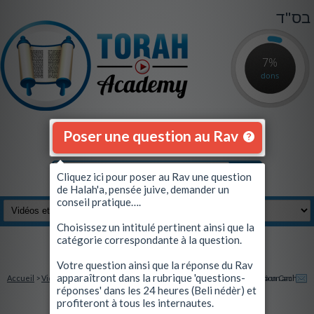
בס"ד
7%
dons
Poser une question au Rav
Cliquez ici pour poser au Rav une question
de Halah'a, pensée juive, demander un
conseil pratique….
Choisissez un intitulé pertinent ainsi que la
catégorie correspondante à la question.
Se connecter
|
S'inscrire
Votre question ainsi que la réponse du Rav
apparaîtront dans la rubrique 'questions-
Accueil
>
Vidéos et Quiz
> Scandale: Des milliers de Téfilin sont avérés non Cacher
Envoyez à un ami
réponses' dans les 24 heures (Beli nédèr) et
profiteront à tous les internautes.