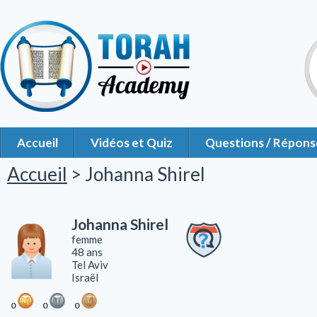
Accueil
Vidéos et Quiz
Questions / Répons
Accueil
> Johanna Shirel
Johanna Shirel
femme
48 ans
Tel Aviv
Israël
0
0
0