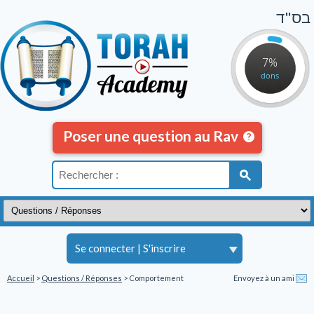
בס"ד
7%
dons
Poser une question au Rav
Se connecter
|
S'inscrire
Accueil
>
Questions / Réponses
> Comportement
Envoyez à un ami