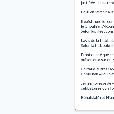
justifiée. Il lui a 
Pour en revenir à la
Il existe une loi co
le Choulh'an ARouh
Selon lui, il est con
L'avis de la Kabba
Selon la Kabbale il c
Etant donné que ces
puisqu'on a sur qui 
Certains autres Déc
Choul'han Arou'h et
Je m'empresse de vo
célibataires ou a fo
Béhatslah'a et H'a