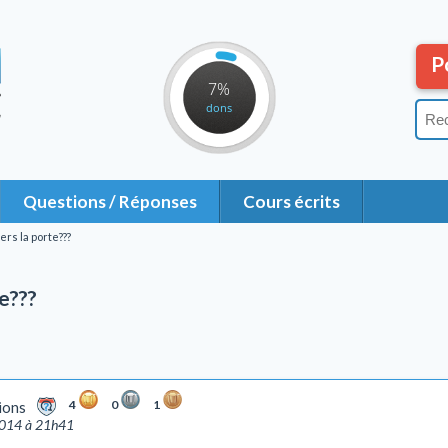
P
7%
dons
Questions / Réponses
Cours écrits
ers la porte???
te???
4
0
1
ions
2014 à 21h41