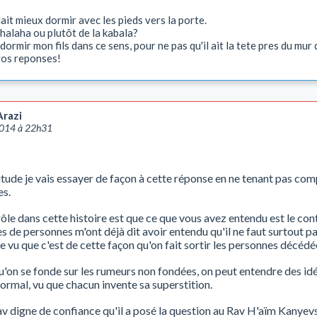
alait mieux dormir avec les pieds vers la porte.
 halaha ou plutôt de la kabala?
dormir mon fils dans ce sens, pour ne pas qu'il ait la tete pres du mur q
vos reponses!
Arazi
2014 à 22h31
de je vais essayer de façon à cette réponse en ne tenant pas com
es.
drôle dans cette histoire est que ce que vous avez entendu est le con
es de personnes m'ont déjà dit avoir entendu qu'il ne faut surtout p
te vu que c'est de cette façon qu'on fait sortir les personnes décédé
'on se fonde sur les rumeurs non fondées, on peut entendre des i
 normal, vu que chacun invente sa superstition.
av digne de confiance qu'il a posé la question au Rav H'aïm Kanyevsk