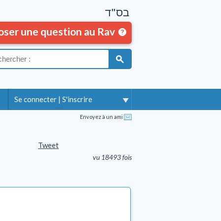
בס"ד
oser une question au Rav
Se connecter
|
S'inscrire
Envoyez à un ami
Tweet
vu 18493 fois