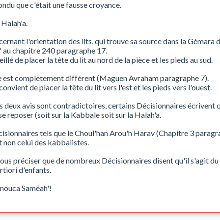
répondu que c'était une fausse croyance.
 Halah'a.
ncernant l'orientation des lits, qui trouve sa source dans la Gémara 
' au chapitre 240 paragraphe 17.
seillé de placer la tête du lit au nord de la pièce et les pieds au sud.
le est complètement différent (Maguen Avraham paragraphe 7).
onvient de placer la tête du lit vers l'est et les pieds vers l'ouest.
 deux avis sont contradictoires, certains Décisionnaires écrivent q
se reposer (soit sur la Kabbale soit sur la Halah'a.
isionnaires tels que le Choul'han Arou'h Harav (Chapitre 3 paragrap
 non celui des kabbalistes.
us préciser que de nombreux Décisionnaires disent qu'il s'agit du li
rtiori d'enfants.
nnouca Saméah'!