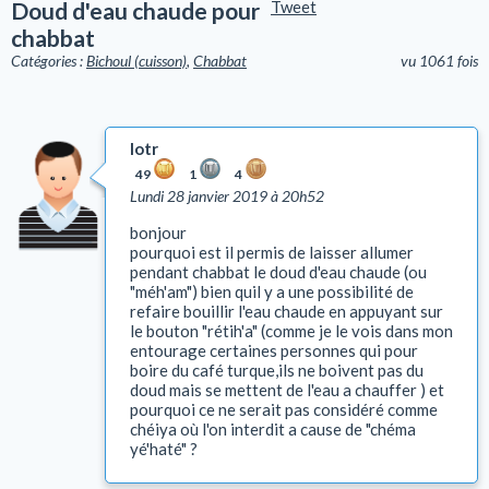
Doud d'eau chaude pour
Tweet
chabbat
Catégories :
Bichoul (cuisson)
,
Chabbat
vu 1061 fois
lotr
49
1
4
Lundi 28 janvier 2019 à 20h52
bonjour
pourquoi est il permis de laisser allumer
pendant chabbat le doud d'eau chaude (ou
"méh'am") bien quil y a une possibilité de
refaire bouillir l'eau chaude en appuyant sur
le bouton "rétih'a" (comme je le vois dans mon
entourage certaines personnes qui pour
boire du café turque,ils ne boivent pas du
doud mais se mettent de l'eau a chauffer ) et
pourquoi ce ne serait pas considéré comme
chéiya où l'on interdit a cause de "chéma
yé'haté" ?