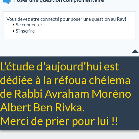
Vous devez être connecté pour poser une question au Rav!
Se connecter
S'inscrire
L'étude d'aujourd'hui est
dédiée à la réfoua chélema
de Rabbi Avraham Moréno
Albert Ben Rivka.
Merci de prier pour lui !!