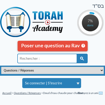
בס"ד
7%
dons
Poser une question au Rav
Se connecter
|
S'inscrire
Accueil
>
Questions / Réponses
> Doud d'eau chaude pour chabbat
Envoyez à un ami