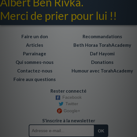
Albert Ben Rivka.
Merci de prier pour lui !!
Faire un don
Recommandations
Articles
Beth Horaa TorahAcademy
Parrainage
Daf Hayomi
Qui sommes-nous
Donations
Contactez-nous
Humour avec TorahAcademy
Foire aux questions
Rester connecté
Facebook
Twitter
Google+
S'inscrire à la newsletter