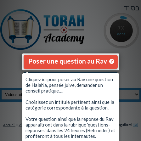
בס"ד
7%
dons
Poser une question au Rav
Cliquez ici pour poser au Rav une question
de Halah'a, pensée juive, demander un
conseil pratique….
Choisissez un intitulé pertinent ainsi que la
catégorie correspondante à la question.
Se connecter
|
S'inscrire
Votre question ainsi que la réponse du Rav
apparaîtront dans la rubrique 'questions-
Accueil
>
Vidéos et Quiz
> Est ce obligé de reprendre le lecteur de la Méguila ?
Envoyez à un ami
réponses' dans les 24 heures (Beli nédèr) et
profiteront à tous les internautes.