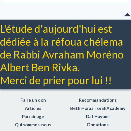
L'étude d'aujourd'hui est
dédiée à la réfoua chélema
de Rabbi Avraham Moréno
Albert Ben Rivka.
Merci de prier pour lui !!
Faire un don
Recommandations
Articles
Beth Horaa TorahAcademy
Parrainage
Daf Hayomi
Qui sommes-nous
Donations