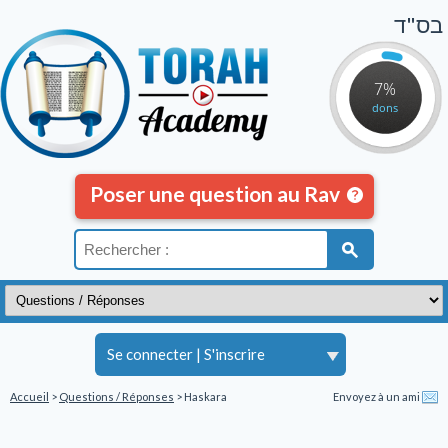
בס"ד
7%
dons
Poser une question au Rav
Se connecter
|
S'inscrire
Accueil
>
Questions / Réponses
> Haskara
Envoyez à un ami