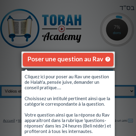
בס"ד
7%
dons
Poser une question au Rav
Cliquez ici pour poser au Rav une question
de Halah'a, pensée juive, demander un
conseil pratique….
Choisissez un intitulé pertinent ainsi que la
catégorie correspondante à la question.
Se connecter
|
S'inscrire
Votre question ainsi que la réponse du Rav
apparaîtront dans la rubrique 'questions-
Accueil
>
Vidéos et Quiz
> Le Admor de Belz cherche midi à 14 heures !
Envoyez à un ami
réponses' dans les 24 heures (Beli nédèr) et
profiteront à tous les internautes.