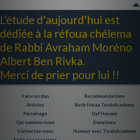
L'étude d'aujourd'hui est
dédiée à la réfoua chélema
de Rabbi Avraham Moréno
Albert Ben Rivka.
Merci de prier pour lui !!
Faire un don
Recommandations
Articles
Beth Horaa TorahAcademy
Parrainage
Daf Hayomi
Qui sommes-nous
Donations
Contactez-nous
Humour avec TorahAcademy
Foire aux questions