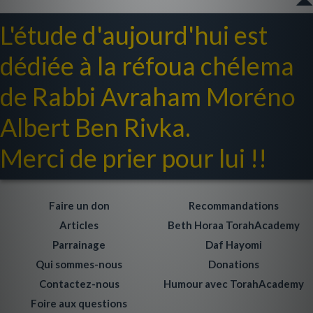
L'étude d'aujourd'hui est
dédiée à la réfoua chélema
de Rabbi Avraham Moréno
Albert Ben Rivka.
Merci de prier pour lui !!
Faire un don
Recommandations
Articles
Beth Horaa TorahAcademy
Parrainage
Daf Hayomi
Qui sommes-nous
Donations
Contactez-nous
Humour avec TorahAcademy
Foire aux questions