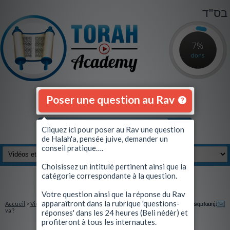
בס"ד
7%
dons
Poser une question au Rav
Cliquez ici pour poser au Rav une question
de Halah'a, pensée juive, demander un
conseil pratique….
Choisissez un intitulé pertinent ainsi que la
catégorie correspondante à la question.
Se connecter
|
S'inscrire
Votre question ainsi que la réponse du Rav
apparaîtront dans la rubrique 'questions-
Accueil
>
Vidéos et Quiz
> La Torah est contre la souffrance animale : Jusqu'où ça
Envoyez à un ami
va ?
réponses' dans les 24 heures (Beli nédèr) et
profiteront à tous les internautes.