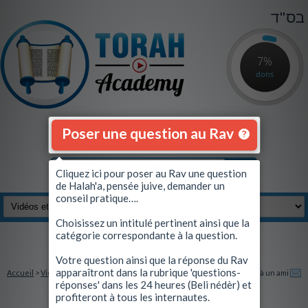
בס"ד
7%
dons
Poser une question au Rav
Cliquez ici pour poser au Rav une question
de Halah'a, pensée juive, demander un
conseil pratique….
Choisissez un intitulé pertinent ainsi que la
catégorie correspondante à la question.
Se connecter
|
S'inscrire
Votre question ainsi que la réponse du Rav
apparaîtront dans la rubrique 'questions-
Accueil
>
Vidéos et Quiz
> Vayakel: Le sens profond du Chabbat
Envoyez à un ami
réponses' dans les 24 heures (Beli nédèr) et
profiteront à tous les internautes.