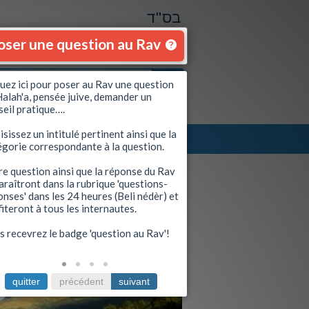
בס"ד
oser une question au Rav
quez ici pour poser au Rav une question
Halah'a, pensée juive, demander un
seil pratique….
sissez un intitulé pertinent ainsi que la
Se connecter
|
S'inscrire
égorie correspondante à la question.
Envoyez à un ami
re question ainsi que la réponse du Rav
araîtront dans la rubrique 'questions-
nses' dans les 24 heures (Beli nédèr) et
Voir le guide
iteront à tous les internautes.
s recevrez le badge 'question au Rav'!
quitter
précédent
suivant