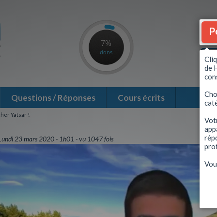
P
7%
dons
Cli
de 
con
Choi
Questions / Réponses
Cours écrits
cat
cher Yatsar !
Vot
app
répo
Lundi 23 mars 2020
1h01
vu 1047 fois
prof
Vou