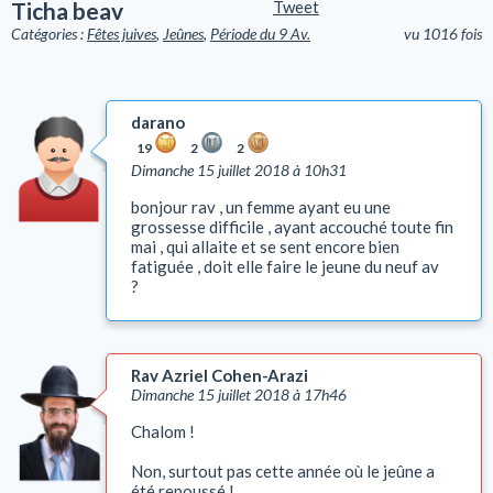
Ticha beav
Tweet
Catégories :
Fêtes juives
,
Jeûnes
,
Période du 9 Av.
vu 1016 fois
darano
19
2
2
Dimanche 15 juillet 2018 à 10h31
bonjour rav , un femme ayant eu une
grossesse difficile , ayant accouché toute fin
mai , qui allaite et se sent encore bien
fatiguée , doit elle faire le jeune du neuf av
?
Rav Azriel Cohen-Arazi
Dimanche 15 juillet 2018 à 17h46
Chalom !
Non, surtout pas cette année où le jeûne a
été repoussé !