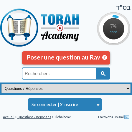
בס"ד
7%
dons
Poser une question au Rav
Se connecter
|
S'inscrire
Accueil
>
Questions / Réponses
> Ticha beav
Envoyez à un ami