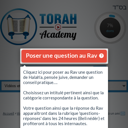
בס"ד
7%
dons
Poser une question au Rav
Cliquez ici pour poser au Rav une question
de Halah'a, pensée juive, demander un
conseil pratique….
Choisissez un intitulé pertinent ainsi que la
catégorie correspondante à la question.
Se connecter
|
S'inscrire
Votre question ainsi que la réponse du Rav
apparaîtront dans la rubrique 'questions-
Accueil
>
Vidéos et Quiz
> Comment vivre la période d'après les fêtes ?
Envoyez à un ami
réponses' dans les 24 heures (Beli nédèr) et
profiteront à tous les internautes.