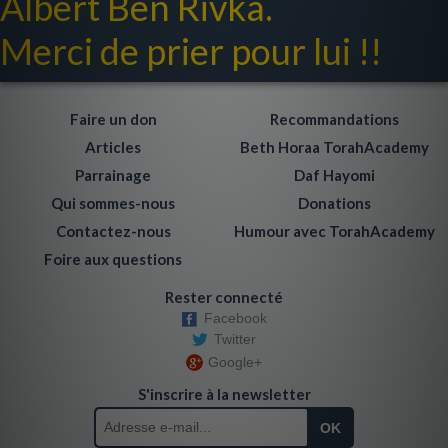
Albert Ben Rivka.
Merci de prier pour lui !!
Faire un don
Recommandations
Articles
Beth Horaa TorahAcademy
Parrainage
Daf Hayomi
Qui sommes-nous
Donations
Contactez-nous
Humour avec TorahAcademy
Foire aux questions
Rester connecté
Facebook
Twitter
Google+
S'inscrire à la newsletter