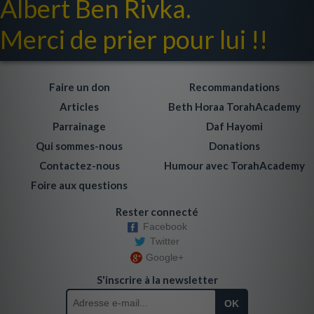
Albert Ben Rivka.
Merci de prier pour lui !!
Faire un don
Recommandations
Articles
Beth Horaa TorahAcademy
Parrainage
Daf Hayomi
Qui sommes-nous
Donations
Contactez-nous
Humour avec TorahAcademy
Foire aux questions
Rester connecté
Facebook
Twitter
Google+
S'inscrire à la newsletter