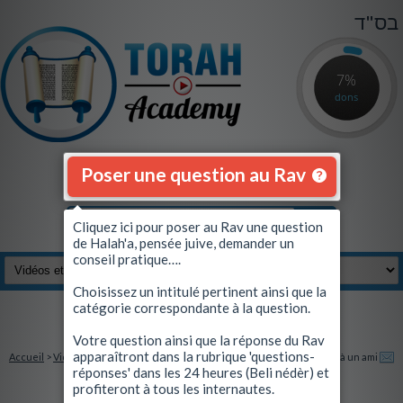
בס"ד
7%
dons
Poser une question au Rav
Cliquez ici pour poser au Rav une question
de Halah'a, pensée juive, demander un
conseil pratique….
Choisissez un intitulé pertinent ainsi que la
catégorie correspondante à la question.
Se connecter
|
S'inscrire
Votre question ainsi que la réponse du Rav
apparaîtront dans la rubrique 'questions-
Accueil
>
Vidéos et Quiz
> Lois de la cachérisation de la cuisine...
Envoyez à un ami
réponses' dans les 24 heures (Beli nédèr) et
profiteront à tous les internautes.