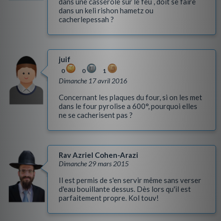
dans une casserole sur le feu , doit se faire
dans un keli rishon hametz ou
cacherlepessah ?
juif
0
0
1
Dimanche 17 avril 2016
Concernant les plaques du four, si on les met
dans le four pyrolise a 600°, pourquoi elles
ne se cacherisent pas ?
Rav Azriel Cohen-Arazi
Dimanche 29 mars 2015
Il est permis de s'en servir même sans verser
d'eau bouillante dessus. Dès lors qu'il est
parfaitement propre. Kol touv!