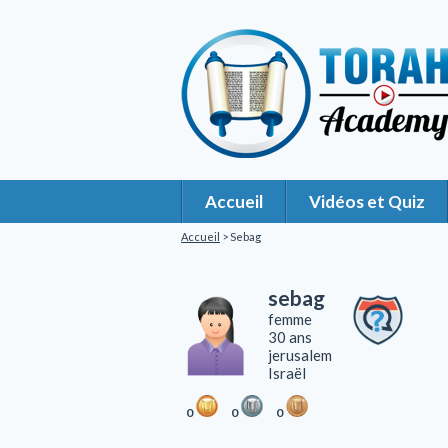
Accueil
Vidéos et Quiz
Accueil
> Sebag
sebag
femme
30 ans
jerusalem
Israël
0
0
0