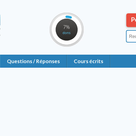
P
7%
dons
Questions / Réponses
Cours écrits