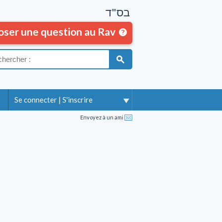
בס"ד
oser une question au Rav
Se connecter
|
S'inscrire
Envoyez à un ami