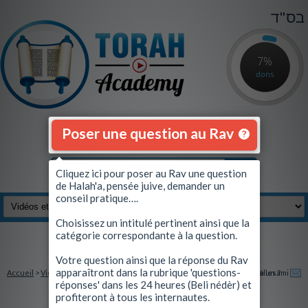
בס"ד
7%
dons
Poser une question au Rav
Cliquez ici pour poser au Rav une question
de Halah'a, pensée juive, demander un
conseil pratique….
Choisissez un intitulé pertinent ainsi que la
catégorie correspondante à la question.
Se connecter
|
S'inscrire
Votre question ainsi que la réponse du Rav
apparaîtront dans la rubrique 'questions-
Accueil
>
Vidéos et Quiz
> Le croyant économise-t-il les bouts de chandelles ?
Envoyez à un ami
réponses' dans les 24 heures (Beli nédèr) et
profiteront à tous les internautes.