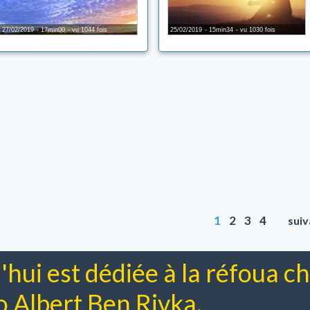
27/02/2019
17min00
vu 1044 fois
25/02/2019
15min34
vu 1030 fois
1
2
3
4
sui
'hui est dédiée à la réfoua 
Albert Ben Rivka.