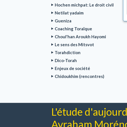
Hochen michpat: Le droit civil
Netilat yadaim
Gueniza
Coaching Toraïque
Choul'han Aroukh Hayomi
Le sens des Mitsvot
Torahdiction
Dico-Torah
Enjeux de société
Chidoukhim (rencontres)
L'étude d'aujourd
Avraham Moréno 