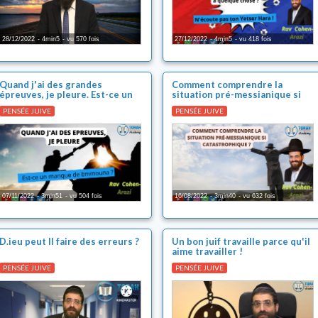
28/12/2022
4min5
vu 570 fois
27/12/2022
4min5
vu 418 fois
Quand j'ai des grandes
Comment comprendre la
épreuves, je pleure. Est-ce un
situation pré-messianique si
manque de Emouna ?
catastrophique ?
PENSÉE JUIVE
PENSÉE JUIVE
07/11/2022
3min51
vu 504 fois
16/08/2022
3min40
vu 632 fois
D.ieu peut Il faire des erreurs ?
Un bon juif travaille parce qu'il
aime travailler !
PENSÉE JUIVE
PENSÉE JUIVE