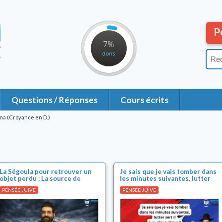
P
7%
dons
Questions / Réponses
Cours écrits
na (Croyance en D.)
La Ségoula pour retrouver un
Je sais que je vais tomber dans
objet perdu : La source de
les minutes suivantes, lutter
renforcement en
sert il à quelque chose ?
PENSÉE JUIVE
PENSÉE JUIVE
période de crise !