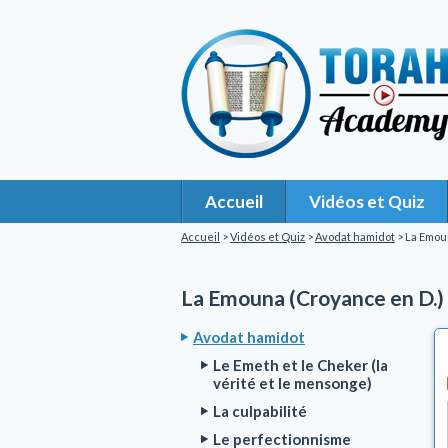
Accueil
Vidéos et Quiz
Accueil
>
Vidéos et Quiz
>
Avodat hamidot
> La Emou
La Emouna (Croyance en D.)
Avodat hamidot
Le Emeth et le Cheker (la
vérité et le mensonge)
La culpabilité
Le perfectionnisme