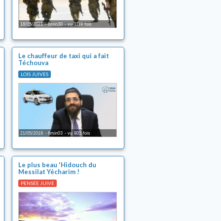
18/05/2021
8min30
vu 1119 fois
Le chauffeur de taxi qui a fait
Téchouva
LOIS JUIVES
21/05/2019
6min03
vu 903 fois
Le plus beau 'Hidouch du
Messilat Yécharim !
PENSÉE JUIVE