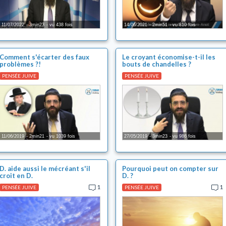
11/07/2022
3min23
vu 438 fois
14/06/2021
2min51
vu 810 fois
Comment s'écarter des faux
Le croyant économise-t-il les
problèmes ?!
bouts de chandelles ?
PENSÉE JUIVE
PENSÉE JUIVE
11/06/2019
2min21
vu 1039 fois
27/05/2019
3min23
vu 986 fois
D. aide aussi le mécréant s'il
Pourquoi peut on compter sur
croit en D.
D. ?
1
1
PENSÉE JUIVE
PENSÉE JUIVE