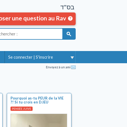
בס"ד
oser une question au Rav
Se connecter
|
S'inscrire
Envoyez à un ami
Pourquoi as-tu PEUR de la VIE
?! Si tu crois en D.IEU
PENSÉE JUIVE