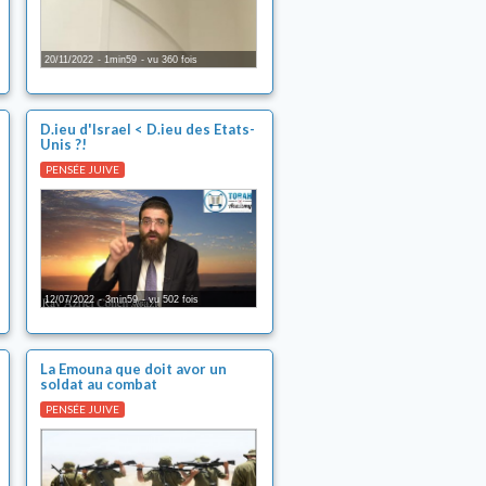
20/11/2022
1min59
vu 360 fois
D.ieu d'Israel < D.ieu des Etats-
Unis ?!
PENSÉE JUIVE
12/07/2022
3min59
vu 502 fois
La Emouna que doit avor un
soldat au combat
PENSÉE JUIVE