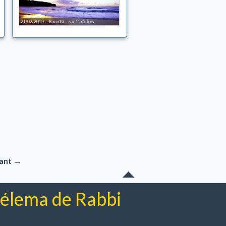
21/02/2019
8min16
vu 1175 fois
→
vant
chélema de Rabbi