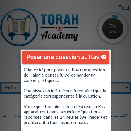
בס"ד
7%
dons
Poser une question au Rav
Cliquez ici pour poser au Rav une question
de Halah'a, pensée juive, demander un
conseil pratique….
Choisissez un intitulé pertinent ainsi que la
catégorie correspondante à la question.
Se connecter
|
S'inscrire
Votre question ainsi que la réponse du Rav
apparaîtront dans la rubrique 'questions-
Accueil
>
Vidéos et Quiz
> Les 4 jours post-Kippour : Occasion exceptionnelle
Envoyez à un ami
réponses' dans les 24 heures (Beli nédèr) et
profiteront à tous les internautes.