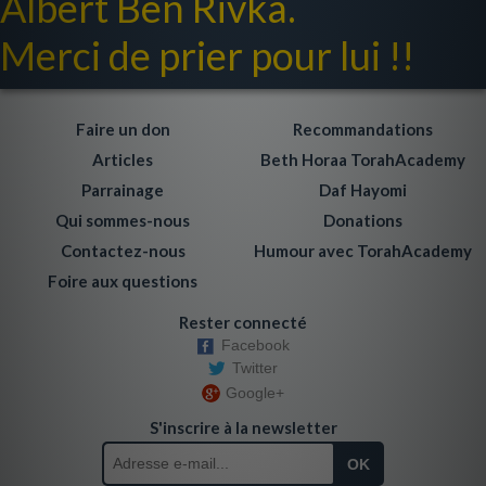
Albert Ben Rivka.
Merci de prier pour lui !!
Faire un don
Recommandations
Articles
Beth Horaa TorahAcademy
Parrainage
Daf Hayomi
Qui sommes-nous
Donations
Contactez-nous
Humour avec TorahAcademy
Foire aux questions
Rester connecté
Facebook
Twitter
Google+
S'inscrire à la newsletter