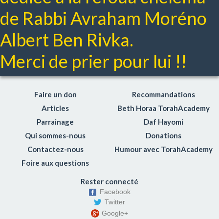
Lois du mariage
de Rabbi Avraham Moréno
Respect des parents
Albert Ben Rivka.
Hochen michpat: Le droit civil
Netilat yadaim
Merci de prier pour lui !!
Gueniza
Coaching Toraïque
Choul'han Aroukh Hayomi
Faire un don
Recommandations
Le sens des Mitsvot
Articles
Beth Horaa TorahAcademy
Torahdiction
Parrainage
Daf Hayomi
Dico-Torah
Qui sommes-nous
Donations
Enjeux de société
Contactez-nous
Humour avec TorahAcademy
Chidoukhim (rencontres)
Foire aux questions
Rester connecté
Facebook
Twitter
Google+