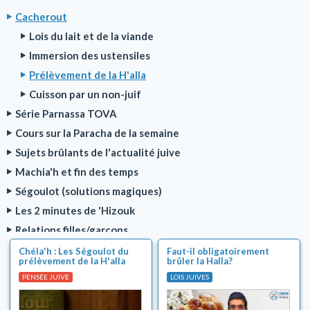
Cacherout
Lois du lait et de la viande
Immersion des ustensiles
Prélèvement de la H'alla
Cuisson par un non-juif
Série Parnassa TOVA
Cours sur la Paracha de la semaine
Sujets brûlants de l'actualité juive
Machia'h et fin des temps
Ségoulot (solutions magiques)
Les 2 minutes de 'Hizouk
Relations filles/garçons
Chalom Baït
Chéla'h : Les Ségoulot du
Faut-il obligatoirement
prélèvement de la H'alla
brûler la Halla?
Education des enfants
PENSÉE JUIVE
LOIS JUIVES
Véracité de la Torah
Pureté familiale