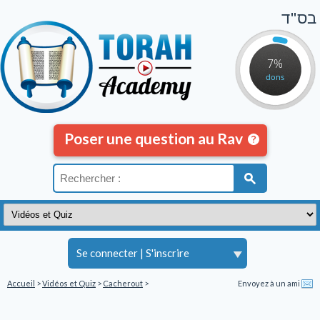
בס"ד
7%
dons
Poser une question au Rav
Se connecter
|
S'inscrire
Accueil
>
Vidéos et Quiz
>
Cacherout
>
Envoyez à un ami