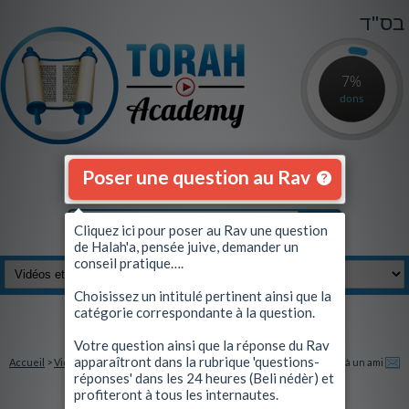
בס"ד
7%
dons
Poser une question au Rav
Cliquez ici pour poser au Rav une question
de Halah'a, pensée juive, demander un
conseil pratique….
Choisissez un intitulé pertinent ainsi que la
catégorie correspondante à la question.
Se connecter
|
S'inscrire
Votre question ainsi que la réponse du Rav
apparaîtront dans la rubrique 'questions-
Accueil
>
Vidéos et Quiz
> Quand Aharon a honte de bien agir ...
Envoyez à un ami
réponses' dans les 24 heures (Beli nédèr) et
profiteront à tous les internautes.