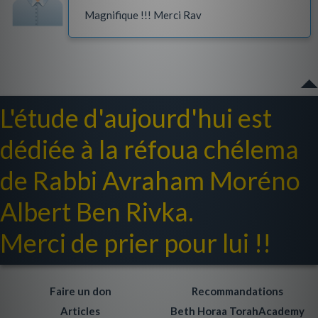
Magnifique !!! Merci Rav
L'étude d'aujourd'hui est
dédiée à la réfoua chélema
de Rabbi Avraham Moréno
Albert Ben Rivka.
Merci de prier pour lui !!
Faire un don
Recommandations
Articles
Beth Horaa TorahAcademy