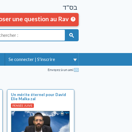
בס"ד
oser une question au Rav
Se connecter
|
S'inscrire
Envoyez à un ami
Un mérite éternel pour David
Elie Malka zal
PENSÉE JUIVE