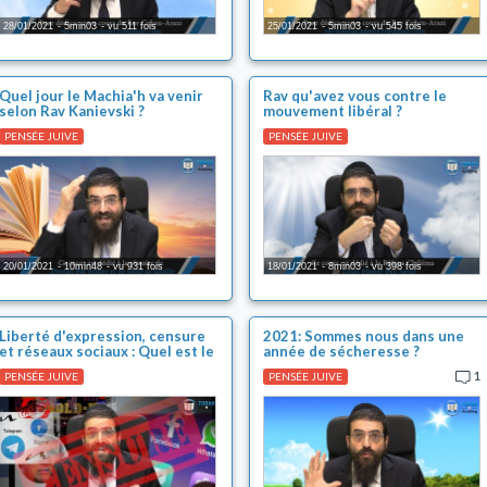
28/01/2021
5min03
vu 511 fois
25/01/2021
5min03
vu 545 fois
Quel jour le Machia'h va venir
Rav qu'avez vous contre le
selon Rav Kanievski ?
mouvement libéral ?
PENSÉE JUIVE
PENSÉE JUIVE
20/01/2021
10min48
vu 931 fois
18/01/2021
8min03
vu 398 fois
Liberté d'expression, censure
2021: Sommes nous dans une
et réseaux sociaux : Quel est le
année de sécheresse ?
piège effrayant ?
1
PENSÉE JUIVE
PENSÉE JUIVE