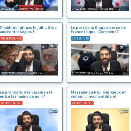
09/02/2021
1h05min
vu 789 fois
07/02/2021
8min20
vu 426 fois
L'habit ne fait pas le juif ... Stop
Le port de la Kippa dans cette
aux contrefaçons !
France laïque : Comment ?
PENSÉE JUIVE
LOIS JUIVES
05/02/2021
7min11
vu 493 fois
01/02/2021
9min41
vu 533 fois
Le pronostic des vaccins est
Message du Rav : Religieux et
entre les mains de qui ??
violent .. incompatible et
contradictoire !
PENSÉE JUIVE
PENSÉE JUIVE