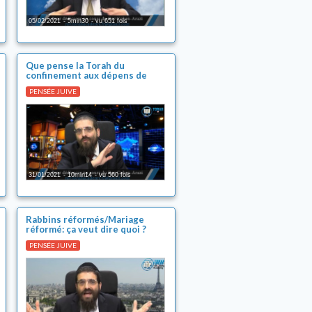
05/02/2021
5min30
vu 651 fois
Que pense la Torah du
confinement aux dépens de
l'économie ?
PENSÉE JUIVE
31/01/2021
10min14
vu 560 fois
Rabbins réformés/Mariage
réformé: ça veut dire quoi ?
PENSÉE JUIVE