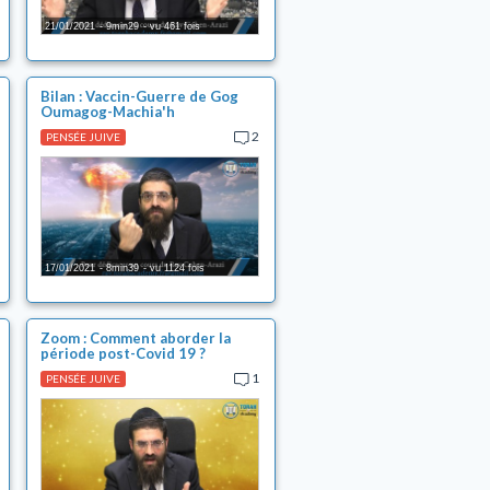
21/01/2021
9min29
vu 461 fois
Bilan : Vaccin-Guerre de Gog
Oumagog-Machia'h
2
PENSÉE JUIVE
17/01/2021
8min39
vu 1124 fois
Zoom : Comment aborder la
période post-Covid 19 ?
1
PENSÉE JUIVE