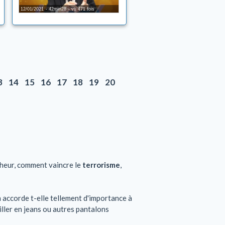
12/01/2021
42min28
vu 471 fois
3
14
15
16
17
18
19
20
nheur, comment vaincre le
terrorisme
,
ah accorde t-elle tellement d'importance à
ller en jeans ou autres pantalons