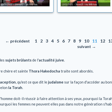
15/01/2021
14min47
vu 676 fois
13/01/2021
3min13
vu 446 fois
←
1
2
3
4
5
6
7
8
9
10
11
12
1
précédent
→
suivant
des
sujets brûlants
de l'
actualité juive
.
re chère et sainte
Thora Hakedocha
traite sont abordés.
raception
, qu'est ce que dit le
judaïsme
sur la façon d'accéder au bo
 selon
la Torah
.
 l'homme doit-il réussir à faire attention à ses yeux, pourquoi la Tor
ourquoi les femmes ne peuvent elles pas dans notre génération s'habi