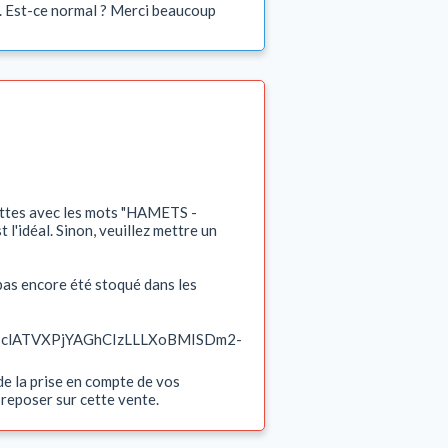
ire. Est-ce normal ? Merci beaucoup
ettes avec les mots "HAMETS -
 l'idéal. Sinon, veuillez mettre un
a pas encore été stoqué dans les
s/d/1clATVXPjYAGhCIzLLLXoBMISDm2-
de la prise en compte de vos
 reposer sur cette vente.