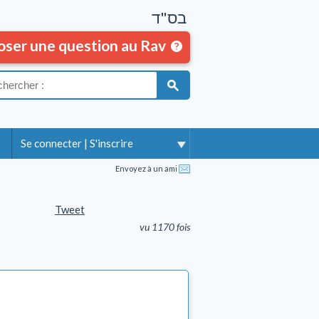
בס"ד
oser une question au Rav
Se connecter
|
S'inscrire
Envoyez à un ami
Tweet
vu 1170 fois