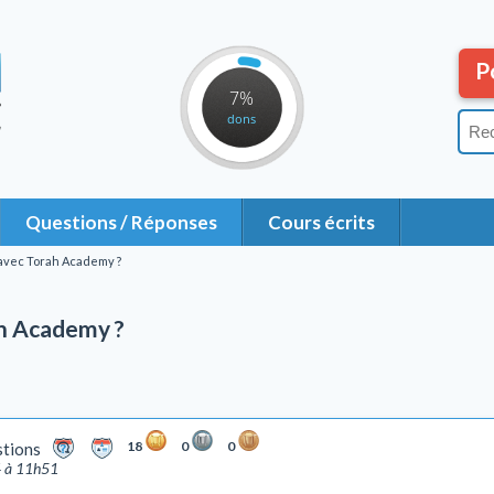
P
7%
dons
Questions / Réponses
Cours écrits
avec Torah Academy ?
h Academy ?
18
0
0
stions
4 à 11h51