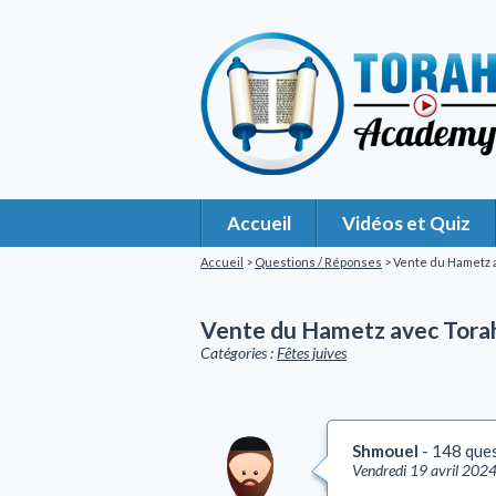
Accueil
Vidéos et Quiz
Accueil
>
Questions / Réponses
> Vente du Hametz 
Vente du Hametz avec Tora
Catégories :
Fêtes juives
Shmouel
148 que
Vendredi 19 avril 202