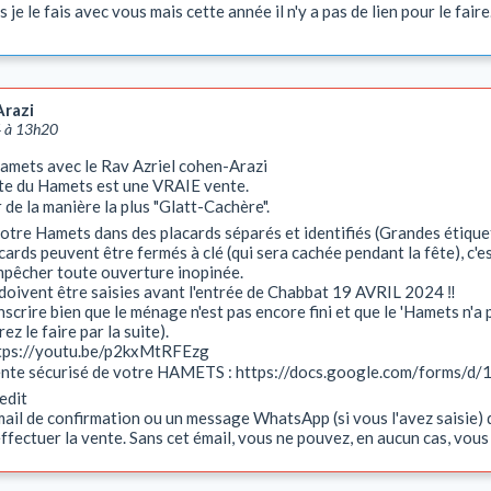
ns je le fais avec vous mais cette année il n'y a pas de lien pour le fa
Arazi
4 à 13h20
amets avec le Rav Azriel cohen-Arazi
nte du Hamets est une VRAIE vente.
r de la manière la plus "Glatt-Cachère".
otre Hamets dans des placards séparés et identifiés (Grandes étiqu
ards peuvent être fermés à clé (qui sera cachée pendant la fête), c'est
mpêcher toute ouverture inopinée.
doivent être saisies avant l'entrée de Chabbat 19 AVRIL 2024 ‼
'inscrire bien que le ménage n'est pas encore fini et que le 'Hamets n'
z le faire par la suite).
https://youtu.be/p2kxMtRFEzg
vente sécurisé de votre HAMETS : https://docs.google.com/form
edit
ail de confirmation ou un message WhatsApp (si vous l'avez saisie) 
ffectuer la vente. Sans cet émail, vous ne pouvez, en aucun cas, vous