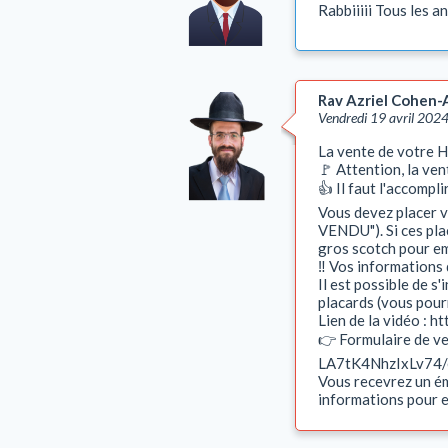
Rabbiiiii Tous les a
Rav Azriel Cohen-
Vendredi 19 avril 202
La vente de votre H
🚩 Attention, la ve
👍 Il faut l'accompli
Vous devez placer v
VENDU"). Si ces plac
gros scotch pour e
‼ Vos informations 
Il est possible de s
placards (vous pourre
Lien de la vidéo : 
👉 Formulaire de 
LA7tK4NhzIxLv74/
Vous recevrez un ém
informations pour e