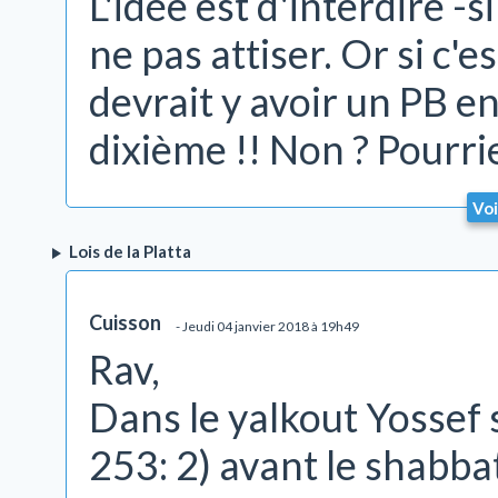
L'idée est d'interdire -
ne pas attiser. Or si c'es
devrait y avoir un PB enc
dixième !! Non ? Pourri
Voi
Lois de la Platta
Cuisson
- Jeudi 04 janvier 2018 à 19h49
Rav,
Dans le yalkout Yossef
253: 2) avant le shabba