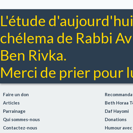
L'étude d'aujourd'hui
chélema de Rabbi A
Ben Rivka.
Merci de prier pour lu
Faire un don
Recommandat
Articles
Beth Horaa 
Parrainage
Daf Hayomi
Qui sommes-nous
Donations
Contactez-nous
Humour avec