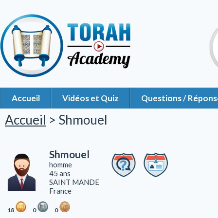
Accueil
Vidéos et Quiz
Questions / Répons
Accueil
> Shmouel
Shmouel
homme
45 ans
SAINT MANDE
France
18
0
0