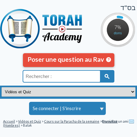
בס"ד
7%
dons
Poser une question au Rav
Se connecter
|
S'inscrire
Accueil
>
Vidéos et Quiz
>
Cours sur la Paracha de la semaine
>
Envoyez à un ami
Bamidbar
(Nombres)
> Balak