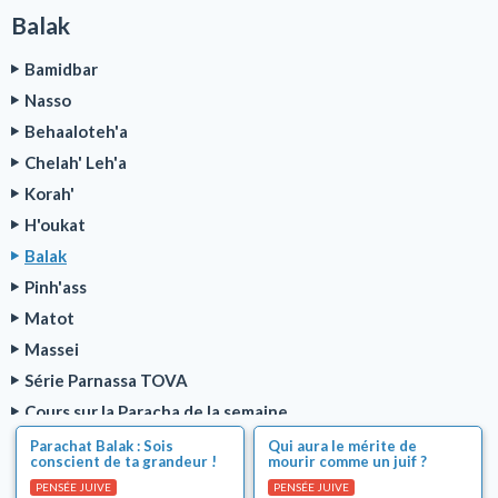
Balak
Bamidbar
Nasso
Behaaloteh'a
Chelah' Leh'a
Korah'
H'oukat
Balak
Pinh'ass
Matot
Massei
Série Parnassa TOVA
Cours sur la Paracha de la semaine
Sujets brûlants de l'actualité juive
Parachat Balak : Sois
Qui aura le mérite de
conscient de ta grandeur !
mourir comme un juif ?
Machia'h et fin des temps
PENSÉE JUIVE
PENSÉE JUIVE