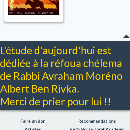
Torahdiction
Dico-Torah
02/07/2017
50min37
vu 2007 fois
Enjeux de société
Chidoukhim (rencontres)
L'étude d'aujourd'hui est
dédiée à la réfoua chélema
de Rabbi Avraham Moréno
Albert Ben Rivka.
Merci de prier pour lui !!
Faire un don
Recommandations
Articles
Beth Horaa TorahAcademy