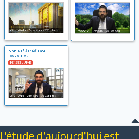
Ségoulot (solutions magiques)
Les 2 minutes de 'Hizouk
Relations filles/garçons
Chalom Baït
23/07/2024
47min36
vu 2018 fois
12/07/2020
2min16
vu 888 fois
Education des enfants
Véracité de la Torah
Non au 'Harédisme
Pureté familiale
moderne !
Chabbat
PENSÉE JUIVE
Cacherout
Fêtes juives
Tsedaka et maasser
06/07/2018
36min50
vu 1051 fois
Bénédictions
Téfilines
Prière (Téfila)
Comportement et Tsniout
L'étude d'aujourd'hui est
Mitsvot en vigueur en Israël