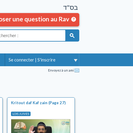
בס"ד
oser une question au Rav
Se connecter
|
S'inscrire
Envoyez à un ami
Kritout daf Kaf zain (Page 27)
LOIS JUIVES