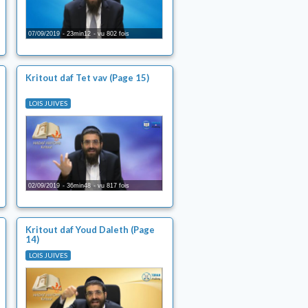
07/09/2019
23min12
vu 802 fois
Kritout daf Tet vav (Page 15)
LOIS JUIVES
02/09/2019
36min48
vu 817 fois
Kritout daf Youd Daleth (Page
14)
LOIS JUIVES