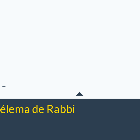
→
t
chélema de Rabbi