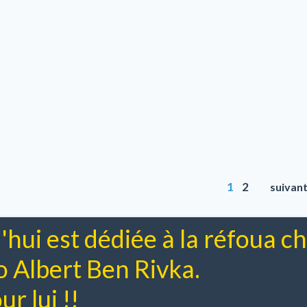
1
2
suivan
'hui est dédiée à la réfoua 
Albert Ben Rivka.
r lui !!