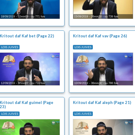
18/09/2019
32min09
vu 771 fois
15/09/2019
26min28
vu 739 fois
Kritout daf Kaf bet (Page 22)
Kritout daf Kaf vav (Page 26)
LOIS JUIVES
LOIS JUIVES
12/09/2019
37min07
vu 719 fois
10/09/2019
36min24
vu 786 fois
Kritout daf Kaf guimel (Page
Kritout daf Kaf aleph (Page 21)
23)
LOIS JUIVES
LOIS JUIVES