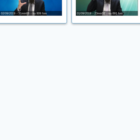
02/09/2019
31min06
vu 809 fois
01/09/2019
23min57
vu 691 fois