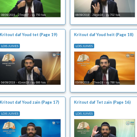
08/09/2019
27min07
vu 750 fois
08/09/2019
29min16
vu 702 fois
Kritout daf Youd tet (Page 19)
Kritout daf Youd heit (Page 18)
LOIS JUIVES
LOIS JUIVES
04/09/2019
41min19
vu 686 fois
03/09/2019
27min19
vu 788 fois
Kritout daf Youd zaïn (Page 17)
Kritout daf Tet zaïn (Page 16)
LOIS JUIVES
LOIS JUIVES