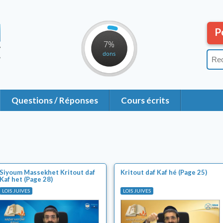
P
7%
dons
Questions / Réponses
Cours écrits
Siyoum Massekhet Kritout daf
Kritout daf Kaf hé (Page 25)
Kaf het (Page 28)
LOIS JUIVES
LOIS JUIVES