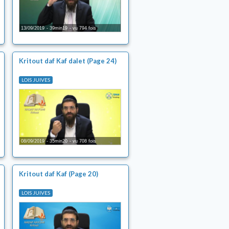
13/09/2019
39min19
vu 794 fois
Kritout daf Kaf dalet (Page 24)
LOIS JUIVES
08/09/2019
35min20
vu 708 fois
Kritout daf Kaf (Page 20)
LOIS JUIVES