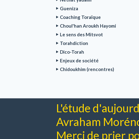
Gueniza
Coaching Toraïque
Choul'han Aroukh Hayomi
Le sens des Mitsvot
Torahdiction
Dico-Torah
Enjeux de société
Chidoukhim (rencontres)
L'étude d'aujourd
Avraham Moréno 
Merci de prier pou