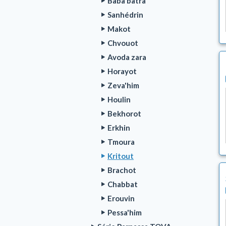
Baba batra
Sanhédrin
Makot
Chvouot
Avoda zara
Horayot
Zeva'him
Houlin
Bekhorot
Erkhin
Tmoura
Kritout
Brachot
Chabbat
Erouvin
Pessa'him