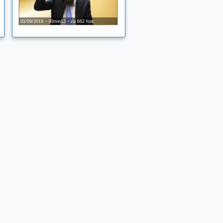
01/09/2019
30min13
vu 662 fois