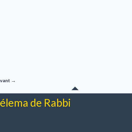
→
ivant
chélema de Rabbi