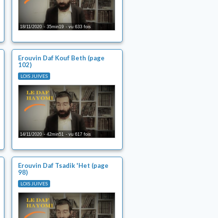
18/11/2020
35min19
vu 633 fois
Erouvin Daf Kouf Beth (page
102)
LOIS JUIVES
14/11/2020
42min51
vu 617 fois
Erouvin Daf Tsadik 'Het (page
98)
LOIS JUIVES