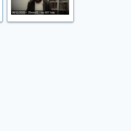
06/11/2020
35min21
vu 607 fois