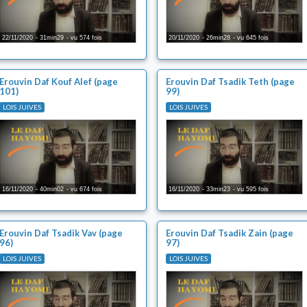
22/11/2020
31min29
vu 574 fois
20/11/2020
26min28
vu 645 fois
Erouvin Daf Kouf Alef (page
Erouvin Daf Tsadik Teth (page
101)
99)
LOIS JUIVES
LOIS JUIVES
16/11/2020
40min02
vu 674 fois
16/11/2020
33min23
vu 595 fois
Erouvin Daf Tsadik Vav (page
Erouvin Daf Tsadik Zain (page
96)
97)
LOIS JUIVES
LOIS JUIVES