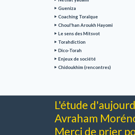
Gueniza
Coaching Toraïque
Choul'han Aroukh Hayomi
Le sens des Mitsvot
Torahdiction
Dico-Torah
Enjeux de société
Chidoukhim (rencontres)
L'étude d'aujourd
Avraham Moréno 
Merci de prier pou