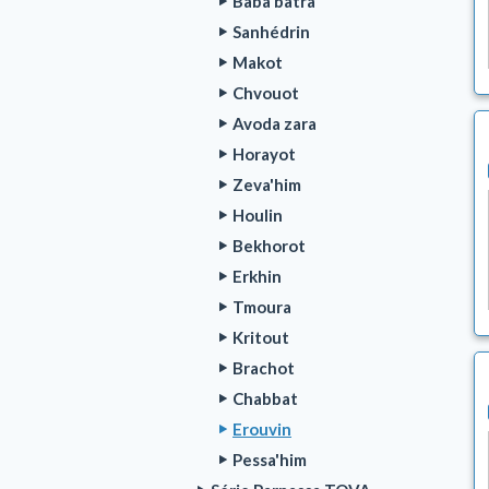
Baba batra
Sanhédrin
Makot
Chvouot
Avoda zara
Horayot
Zeva'him
Houlin
Bekhorot
Erkhin
Tmoura
Kritout
Brachot
Chabbat
Erouvin
Pessa'him