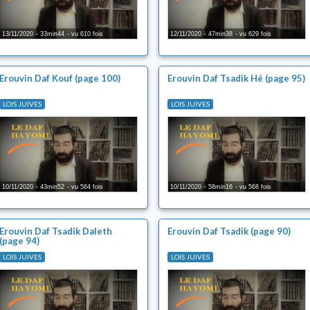
13/11/2020
33min44
vu 610 fois
12/11/2020
47min38
vu 629 fois
Erouvin Daf Kouf (page 100)
Erouvin Daf Tsadik Hé (page 95)
LOIS JUIVES
LOIS JUIVES
10/11/2020
43min52
vu 564 fois
10/11/2020
58min16
vu 568 fois
Erouvin Daf Tsadik Daleth
Erouvin Daf Tsadik (page 90)
(page 94)
LOIS JUIVES
LOIS JUIVES