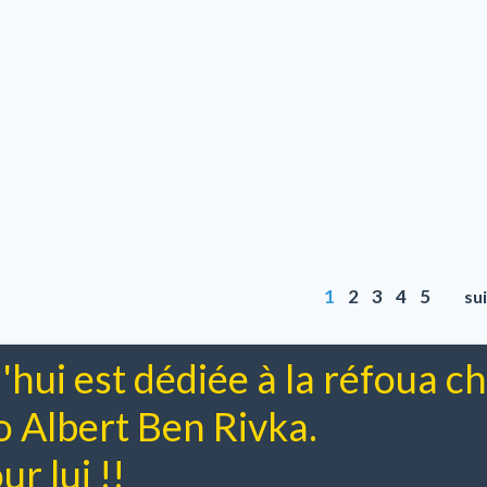
1
2
3
4
5
su
'hui est dédiée à la réfoua 
Albert Ben Rivka.
r lui !!