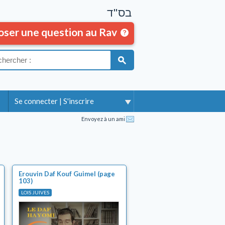
בס"ד
oser une question au Rav
Se connecter
|
S'inscrire
Envoyez à un ami
Erouvin Daf Kouf Guimel (page
103)
LOIS JUIVES