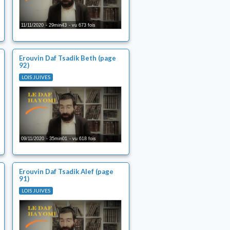
11/11/2020
29min43
vu 673 fois
Erouvin Daf Tsadik Beth (page
92)
LOIS JUIVES
09/11/2020
35min01
vu 618 fois
Erouvin Daf Tsadik Alef (page
91)
LOIS JUIVES