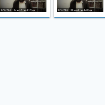
09/11/2020
35min12
vu 612 fois
08/11/2020
39min43
vu 648 fois