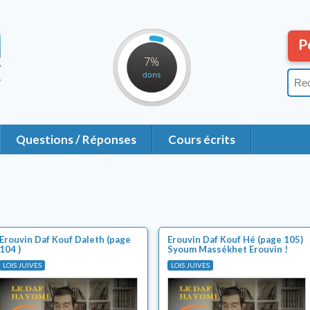
P
7%
dons
Questions / Réponses
Cours écrits
Erouvin Daf Kouf Daleth (page
Erouvin Daf Kouf Hé (page 105)
104 )
Syoum Massékhet Erouvin !
LOIS JUIVES
LOIS JUIVES