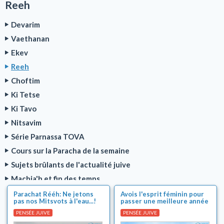
Reeh
Devarim
Vaethanan
Ekev
Reeh
Choftim
Ki Tetse
Ki Tavo
Nitsavim
Série Parnassa TOVA
Cours sur la Paracha de la semaine
Sujets brûlants de l'actualité juive
Machia'h et fin des temps
Ségoulot (solutions magiques)
Parachat Rééh: Ne jetons
Avois l'esprit féminin pour
pas nos Mitsvots à l'eau...!
passer une meilleure année
Les 2 minutes de 'Hizouk
?
PENSÉE JUIVE
PENSÉE JUIVE
Relations filles/garçons