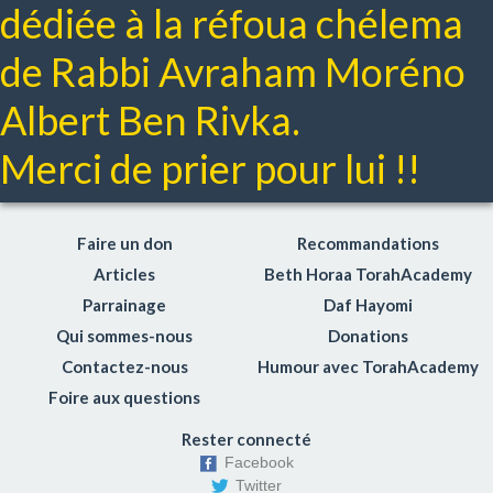
dédiée à la réfoua chélema
Les 5 minutes de Moussar Hayomi
Michna
de Rabbi Avraham Moréno
Cours de Daf Hayomi en français
Albert Ben Rivka.
Avodat hamidot
Lois du Lachon Hara (médisance)
Merci de prier pour lui !!
Lois du mariage
Respect des parents
Hochen michpat: Le droit civil
Faire un don
Recommandations
Netilat yadaim
Articles
Beth Horaa TorahAcademy
Gueniza
Parrainage
Daf Hayomi
Coaching Toraïque
Qui sommes-nous
Donations
Choul'han Aroukh Hayomi
Contactez-nous
Humour avec TorahAcademy
Le sens des Mitsvot
Foire aux questions
Torahdiction
Rester connecté
Dico-Torah
Facebook
Enjeux de société
Twitter