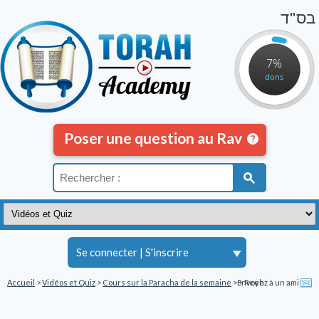
בס"ד
7%
dons
Poser une question au Rav
Se connecter
|
S'inscrire
Accueil
>
Vidéos et Quiz
>
Cours sur la Paracha de la semaine
>
Envoyez à un ami
> Reeh