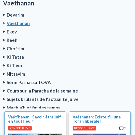
Vaethanan
Devarim
Vaethanan
Ekev
Reeh
Choftim
Ki Tetse
Ki Tavo
Nitsavim
Série Parnassa TOVA
Cours sur la Paracha de la semaine
Sujets brûlants de l'actualité juive
Machia'h et fin des temps
Ségoulot (solutions magiques)
Vaét'hanan : Savoir être juif
Vaéthanan: Existe t'il une
en tout lieu !
Torah libérale?
Les 2 minutes de 'Hizouk
2
PENSÉE JUIVE
PENSÉE JUIVE
Relations filles/garçons