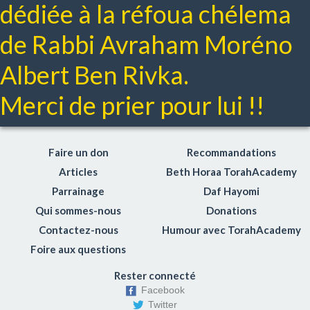
dédiée à la réfoua chélema
Les 5 minutes de Moussar Hayomi
Michna
de Rabbi Avraham Moréno
Cours de Daf Hayomi en français
Albert Ben Rivka.
Avodat hamidot
Lois du Lachon Hara (médisance)
Merci de prier pour lui !!
Lois du mariage
Respect des parents
Hochen michpat: Le droit civil
Faire un don
Recommandations
Netilat yadaim
Articles
Beth Horaa TorahAcademy
Gueniza
Parrainage
Daf Hayomi
Coaching Toraïque
Qui sommes-nous
Donations
Choul'han Aroukh Hayomi
Contactez-nous
Humour avec TorahAcademy
Le sens des Mitsvot
Foire aux questions
Torahdiction
Rester connecté
Dico-Torah
Facebook
Enjeux de société
Twitter