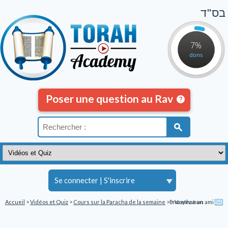
בס"ד
7%
dons
Poser une question au Rav
Se connecter
|
S'inscrire
Accueil
>
Vidéos et Quiz
>
Cours sur la Paracha de la semaine
>
Envoyez à un ami
> Vaethanan