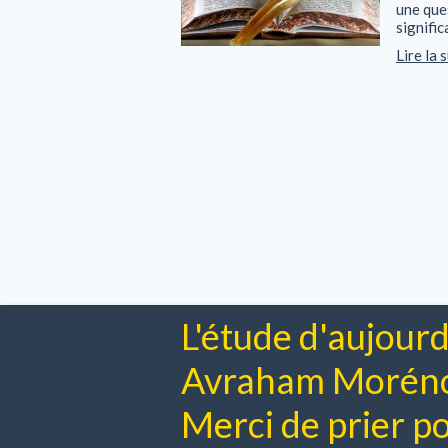
une que
signific
Lire la 
L'étude d'aujourd
Avraham Moréno 
Merci de prier pou