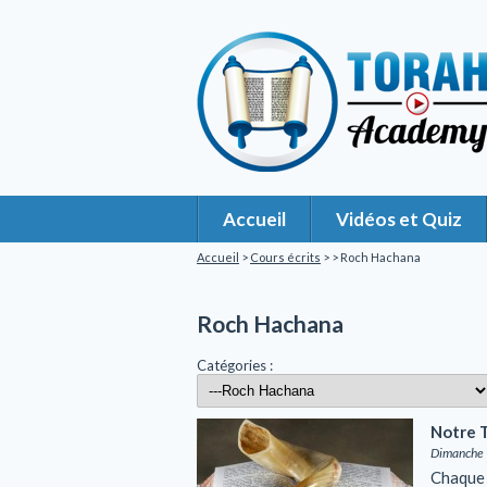
Accueil
Vidéos et Quiz
Accueil
>
Cours écrits
>
> Roch Hachana
Roch Hachana
Catégories :
Notre T
Dimanche 
Chaque 