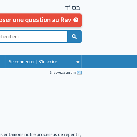
בס"ד
oser une question au Rav
Se connecter
|
S'inscrire
Envoyez à un ami
s entamons notre processus de repentir,