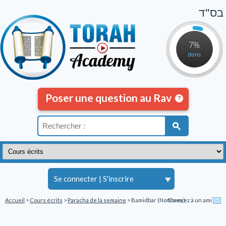
בס"ד
7%
dons
Poser une question au Rav
Se connecter
|
S'inscrire
Accueil
>
Cours écrits
>
Paracha de la semaine
> Bamidbar (Nombres)
Envoyez à un ami