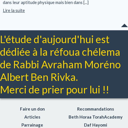
dans leur aptitude physique mais bien dans [...]
Lire la suite
L'étude d'aujourd'hui est
dédiée à la réfoua chélema
de Rabbi Avraham Moréno
Albert Ben Rivka.
Merci de prier pour lui !!
Faire un don
Recommandations
Articles
Beth Horaa TorahAcademy
Parrainage
Daf Hayomi