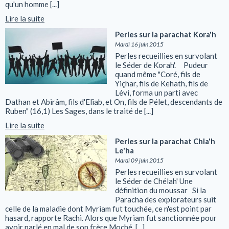
qu'un homme [...]
Lire la suite
Perles sur la parachat Kora'h
Mardi 16 juin 2015
Perles recueillies en survolant
le Séder de Korah'. Pudeur
quand même "Coré, fils de
Yiçhar, fils de Kehath, fils de
Lévi, forma un parti avec
Dathan et Abirâm, fils d'Elïab, et On, fils de Pélet, descendants de
Ruben" (16,1) Les Sages, dans le traité de [...]
Lire la suite
Perles sur la parachat Chla'h
Le'ha
Mardi 09 juin 2015
Perles recueillies en survolant
le Séder de Chélah' Une
définition du moussar Si la
Paracha des explorateurs suit
celle de la maladie dont Myriam fut touchée, ce n'est point par
hasard, rapporte Rachi. Alors que Myriam fut sanctionnée pour
avoir parlé en mal de son frère Moché, [...]