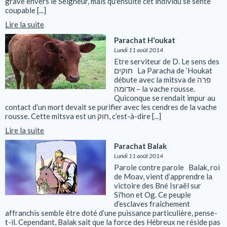
grave envers le Seigneur, mais qu'ensuite cet individu se sente
coupable [...]
Lire la suite
Parachat H'oukat
Lundi 11 août 2014
Etre serviteur de D. Le sens des
חוקים La Paracha de ‘Houkat
débute avec la mitsva de פרה
אדומה – la vache rousse.
Quiconque se rendait impur au
contact d’un mort devait se purifier avec les cendres de la vache
rousse. Cette mitsva est un חוק, c’est-à-dire [...]
Lire la suite
Parachat Balak
Lundi 11 août 2014
Parole contre parole Balak, roi
de Moav, vient d’apprendre la
victoire des Bné Israël sur
Si'hon et Og. Ce peuple
d’esclaves fraîchement
affranchis semble être doté d’une puissance particulière, pense-
t-il. Cependant, Balak sait que la force des Hébreux ne réside pas