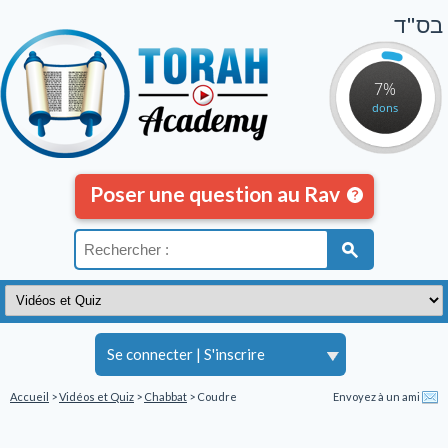
בס"ד
7%
dons
Poser une question au Rav
Se connecter
|
S'inscrire
Accueil
>
Vidéos et Quiz
>
Chabbat
> Coudre
Envoyez à un ami