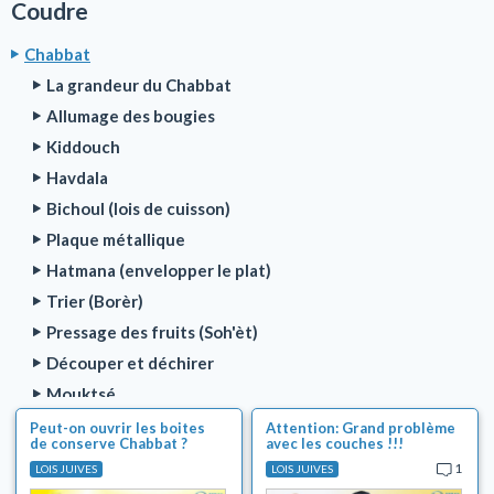
Coudre
Chabbat
La grandeur du Chabbat
Allumage des bougies
Kiddouch
Havdala
Bichoul (lois de cuisson)
Plaque métallique
Hatmana (envelopper le plat)
Trier (Borèr)
Pressage des fruits (Soh'èt)
Découper et déchirer
Mouktsé
Coloriage et maquillage (Tsovéa)
Peut-on ouvrir les boites
Attention: Grand problème
de conserve Chabbat ?
avec les couches !!!
Préparation de nourriture
1
LOIS JUIVES
LOIS JUIVES
Nettoyage (Mélaben)