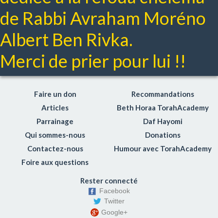
Lois du mariage
de Rabbi Avraham Moréno
Respect des parents
Albert Ben Rivka.
Hochen michpat: Le droit civil
Netilat yadaim
Merci de prier pour lui !!
Gueniza
Coaching Toraïque
Choul'han Aroukh Hayomi
Faire un don
Recommandations
Le sens des Mitsvot
Articles
Beth Horaa TorahAcademy
Torahdiction
Parrainage
Daf Hayomi
Dico-Torah
Qui sommes-nous
Donations
Enjeux de société
Contactez-nous
Humour avec TorahAcademy
Chidoukhim (rencontres)
Foire aux questions
Rester connecté
Facebook
Twitter
Google+