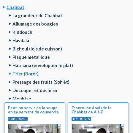
Chabbat
La grandeur du Chabbat
Allumage des bougies
Kiddouch
Havdala
Bichoul (lois de cuisson)
Plaque métallique
Hatmana (envelopper le plat)
Trier (Borèr)
Pressage des fruits (Soh'èt)
Découper et déchirer
Mouktsé
Coloriage et maquillage (Tsovéa)
Peut-on servir de la soupe
Essoreuse à salade le
en se servant du couvercle
Chabbat de A à Z
Préparation de nourriture
en tant que passoire ?
LOIS JUIVES
LOIS JUIVES
Nettoyage (Mélaben)
Kocher: Faire un noeud