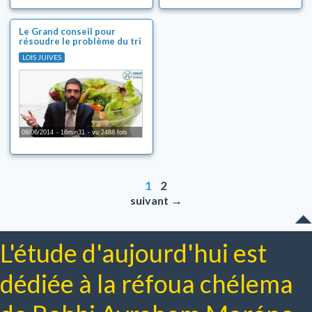
Le Grand conseil pour
résoudre le problème du tri
le Chabbat
LOIS JUIVES
08/06/2014
16min31
vu 2488 fois
1
2
→
suivant
L'étude d'aujourd'hui est
dédiée à la réfoua chélema