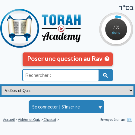
בס"ד
7%
dons
Poser une question au Rav
Se connecter
|
S'inscrire
Accueil
>
Vidéos et Quiz
>
Chabbat
>
Envoyez à un ami