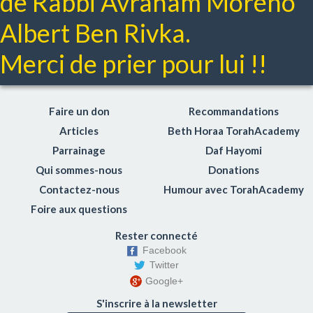
de Rabbi Avraham Moréno
Albert Ben Rivka.
Merci de prier pour lui !!
Faire un don
Recommandations
Articles
Beth Horaa TorahAcademy
Parrainage
Daf Hayomi
Qui sommes-nous
Donations
Contactez-nous
Humour avec TorahAcademy
Foire aux questions
Rester connecté
Facebook
Twitter
Google+
S'inscrire à la newsletter