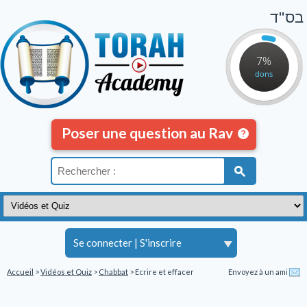
בס"ד
7%
dons
Poser une question au Rav
Se connecter
|
S'inscrire
Accueil
>
Vidéos et Quiz
>
Chabbat
> Ecrire et effacer
Envoyez à un ami