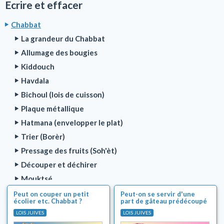
Ecrire et effacer
Chabbat
La grandeur du Chabbat
Allumage des bougies
Kiddouch
Havdala
Bichoul (lois de cuisson)
Plaque métallique
Hatmana (envelopper le plat)
Trier (Borèr)
Pressage des fruits (Soh'èt)
Découper et déchirer
Mouktsé
Coloriage et maquillage (Tsovéa)
Peut on couper un petit
Peut-on se servir d'une
écolier etc. Chabbat ?
part de gâteau prédécoupé
Préparation de nourriture
?
LOIS JUIVES
LOIS JUIVES
Nettoyage (Mélaben)