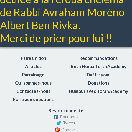
Lois du mariage
de Rabbi Avraham Moréno
Respect des parents
Albert Ben Rivka.
Hochen michpat: Le droit civil
Netilat yadaim
Merci de prier pour lui !!
Gueniza
Coaching Toraïque
Choul'han Aroukh Hayomi
Faire un don
Recommandations
Le sens des Mitsvot
Articles
Beth Horaa TorahAcademy
Torahdiction
Parrainage
Daf Hayomi
Dico-Torah
Qui sommes-nous
Donations
Enjeux de société
Contactez-nous
Humour avec TorahAcademy
Chidoukhim (rencontres)
Foire aux questions
Rester connecté
Facebook
Twitter
Google+