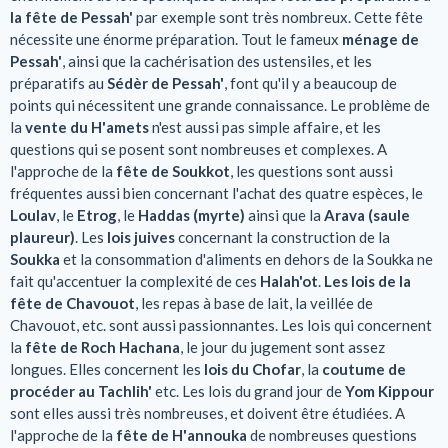
la fête de Pessah'
par exemple sont très nombreux. Cette fête
nécessite une énorme préparation. Tout le fameux
ménage de
Pessah'
, ainsi que la cachérisation des ustensiles, et les
préparatifs au
Sédèr de Pessah'
, font qu'il y a beaucoup de
points qui nécessitent une grande connaissance. Le problème de
la
vente du H'amets
n'est aussi pas simple affaire, et les
questions qui se posent sont nombreuses et complexes. A
l'approche de la
fête de Soukkot
, les questions sont aussi
fréquentes aussi bien concernant l'achat des quatre espèces, le
Loulav
, le
Etrog
, le
Haddas (myrte)
ainsi que la
Arava (saule
plaureur)
. Les
lois juives
concernant la construction de la
Soukka
et la consommation d'aliments en dehors de la Soukka ne
fait qu'accentuer la complexité de ces
Halah'ot
.
Les lois de la
fête de Chavouot
, les repas à base de lait, la veillée de
Chavouot, etc. sont aussi passionnantes. Les lois qui concernent
la
fête de Roch Hachana
, le jour du jugement sont assez
longues. Elles concernent les
lois du Chofar
, la
coutume de
procéder au Tachlih'
etc. Les lois du grand jour de
Yom Kippour
sont elles aussi très nombreuses, et doivent être étudiées. A
l'approche de la
fête de H'annouka
de nombreuses questions