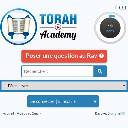
בס"ד
7%
dons
Poser une question au Rav
Se connecter
|
S'inscrire
Accueil
>
Vidéos et Quiz
>
Envoyez à un ami