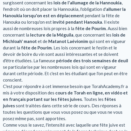
surgissent concernant les
lois de l'allumage de la Hannoukia
,
l'endroit où on doit placer la Hannoukia, l'obligation d'
allumer la
Hanoukia lorsqu'on est en déplacement
pendant la fête de
Hanouka ou lorsqu'on est
invité pendant Hanouka
. Il existe
aussi de nombreuses lois propres à la
fête de Pourim
. Aussi bien
concernant la
lecture de la Méguila
, que concernant les
lois de
Michloah' manot
et de
Matanot Laévionim
qui sont en vigueur
durant la
fête de Pourim
. Les lois concernant le festin et le
devoir de boire du vin sont aussi intéressantes et se doivent
d'être étudiées. La fameuse
période des trois semaines de deuil
se particularise par les nombreuses lois qui sont en vigueur
durant cette période. Et c'est en les étudiant que l'on peut en être
conscient.
C'est pour répondre à cet immense besoin que TorahAcademy.fr a
mis à votre disposition des
cours de Torah en ligne, en vidéo et
en français portant sur les fêtes juives
. Toutes les
fêtes
juives
sont traitées dans cette série de cours. Des réponses à
toutes les questions que vous vous posez ou que vous ne vous
posez même pas, sont apportées.
Comme vous le savez, l'intensité avec laquelle une fête juive est