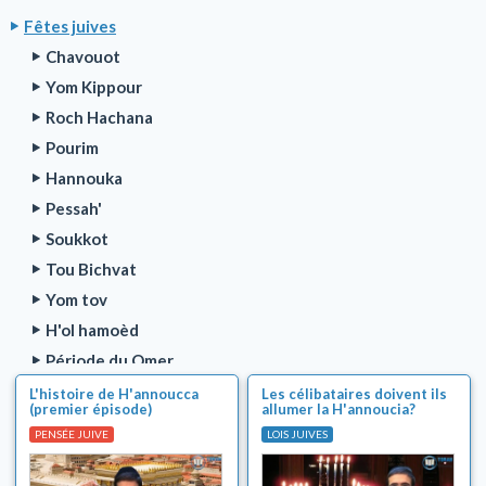
Fêtes juives
Chavouot
Yom Kippour
Roch Hachana
Pourim
Hannouka
Pessah'
Soukkot
Tou Bichvat
Yom tov
H'ol hamoèd
Période du Omer
Lag baomèr
L'histoire de H'annoucca
Les célibataires doivent ils
(premier épisode)
allumer la H'annoucia?
Ben Hametsarim (3 semaines de deuil)
PENSÉE JUIVE
LOIS JUIVES
Tou Béav (le 15 Av)
Série Parnassa TOVA