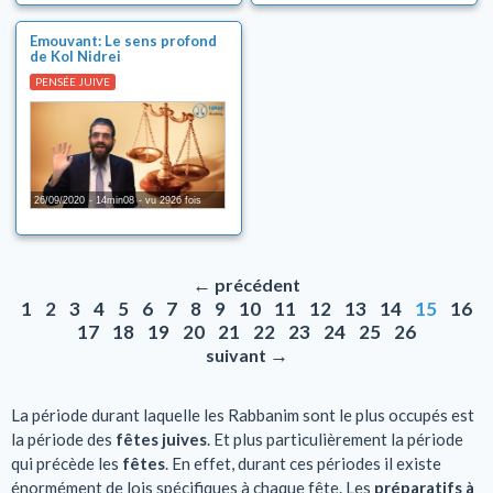
Emouvant: Le sens profond
de Kol Nidrei
PENSÉE JUIVE
26/09/2020
14min08
vu 2926 fois
←
précédent
1
2
3
4
5
6
7
8
9
10
11
12
13
14
15
16
17
18
19
20
21
22
23
24
25
26
→
suivant
La période durant laquelle les Rabbanim sont le plus occupés est
la période des
fêtes juives
. Et plus particulièrement la période
qui précède les
fêtes
. En effet, durant ces périodes il existe
énormément de lois spécifiques à chaque fête. Les
préparatifs à