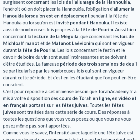
surgissent concernant les
lois de l'allumage de la Hannoukia
,
l'endroit où on doit placer la Hannoukia, l'obligation d'
allumer la
Hanoukia lorsqu'on est en déplacement
pendant la fête de
Hanouka ou lorsqu'on est
invité pendant Hanouka
. Il existe
aussi de nombreuses lois propres à la
fête de Pourim
. Aussi bien
concernant la
lecture de la Méguila
, que concernant les
lois de
Michloah' manot
et de
Matanot Laévionim
qui sont en vigueur
durant la
fête de Pourim
. Les lois concernant le festin et le
devoir de boire du vin sont aussi intéressantes et se doivent
d'être étudiées. La fameuse
période des trois semaines de deuil
se particularise par les nombreuses lois qui sont en vigueur
durant cette période. Et c'est en les étudiant que l'on peut en être
conscient.
C'est pour répondre à cet immense besoin que TorahAcademy.fr a
mis à votre disposition des
cours de Torah en ligne, en vidéo et
en français portant sur les fêtes juives
. Toutes les
fêtes
juives
sont traitées dans cette série de cours. Des réponses à
toutes les questions que vous vous posez ou que vous ne vous
posez même pas, sont apportées.
Comme vous le savez, l'intensité avec laquelle une fête juive est
vécue ne dépend pas uniquement de la façon technique dont on la