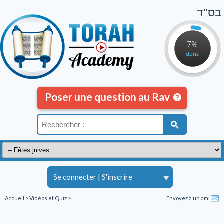
בס"ד
7%
dons
Poser une question au Rav
Se connecter
|
S'inscrire
Accueil
>
Vidéos et Quiz
>
Envoyez à un ami