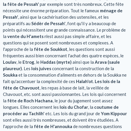
la fête de Pessah'
par exemple sont très nombreux. Cette fête
nécessite une énorme préparation. Tout le fameux
ménage de
Pessah'
, ainsi que la cachérisation des ustensiles, et les
préparatifs au
Sédèr de Pessah'
, font qu'il y a beaucoup de
points qui nécessitent une grande connaissance. Le problème de
la
vente du H'amets
n'est aussi pas simple affaire, et les
questions qui se posent sont nombreuses et complexes. A
l'approche de la
fête de Soukkot
, les questions sont aussi
fréquentes aussi bien concernant l'achat des quatre espèces, le
Loulav
, le
Etrog
, le
Haddas (myrte)
ainsi que la
Arava (saule
plaureur)
. Les
lois juives
concernant la construction de la
Soukka
et la consommation d'aliments en dehors de la Soukka ne
fait qu'accentuer la complexité de ces
Halah'ot
.
Les lois de la
fête de Chavouot
, les repas à base de lait, la veillée de
Chavouot, etc. sont aussi passionnantes. Les lois qui concernent
la
fête de Roch Hachana
, le jour du jugement sont assez
longues. Elles concernent les
lois du Chofar
, la
coutume de
procéder au Tachlih'
etc. Les lois du grand jour de
Yom Kippour
sont elles aussi très nombreuses, et doivent être étudiées. A
l'approche de la
fête de H'annouka
de nombreuses questions