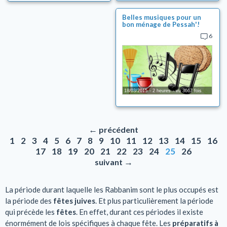
Belles musiques pour un
bon ménage de Pessah'!
6
18/03/2015
2 heures
vu 3667 fois
←
précédent
1
2
3
4
5
6
7
8
9
10
11
12
13
14
15
16
17
18
19
20
21
22
23
24
25
26
→
suivant
La période durant laquelle les Rabbanim sont le plus occupés est
la période des
fêtes juives
. Et plus particulièrement la période
qui précède les
fêtes
. En effet, durant ces périodes il existe
énormément de lois spécifiques à chaque fête. Les
préparatifs à