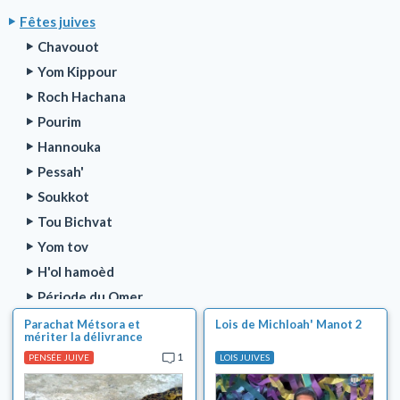
Fêtes juives
Chavouot
Yom Kippour
Roch Hachana
Pourim
Hannouka
Pessah'
Soukkot
Tou Bichvat
Yom tov
H'ol hamoèd
Période du Omer
Lag baomèr
Parachat Métsora et
Lois de Michloah' Manot 2
mériter la délivrance
Ben Hametsarim (3 semaines de deuil)
d'Egypte
1
PENSÉE JUIVE
LOIS JUIVES
Tou Béav (le 15 Av)
Série Parnassa TOVA