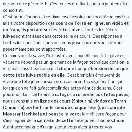
durant cette période. Et c'est en les étudiant que l'on peut en être
conscient.
C'est pour répondre à cet immense besoin que TorahAcademy.fr a
mis à votre disposition des
cours de Torah en ligne, en vidéo et
en français portant sur les fêtes juives
. Toutes les
fêtes
juives
sont traitées dans cette série de cours. Des réponses à
toutes les questions que vous vous posez ou que vous ne vous
posez même pas, sont apportées.
Comme vous le savez, l'intensité avec laquelle une fête juive est
vécue ne dépend pas uniquement de la façon technique dont on la
vie, mais aussi beaucoup de la
bonne compréhension de ce que
cette fête juive recèle en elle
. C'est bien plus émouvant de
vivre une fête juive lorsqu'on en comprend sa signification que
lorsque'on ne fait qu'accomplir des actes dénués de sens. C'est
pourquoi dans cette même
catégorie réservée aux fêtes juives
,
nous avons
mis en ligne des cours (Shiourim) vidéos de Torah
(Chiourim) portant sur le sens de chaque fête (des cours de
Moussar, Hachkafa et pensée juive)
et la meilleure façon pour
s'imprégner de la
sainteté de cette fête juive,
chaque
Chiour
étant accompagné d'un quiz pour vous aider à tester vos