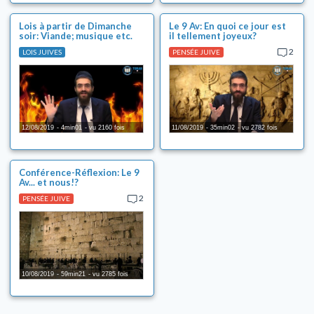
Lois à partir de Dimanche
Le 9 Av: En quoi ce jour est
soir: Viande; musique etc.
il tellement joyeux?
2
LOIS JUIVES
PENSÉE JUIVE
12/08/2019
4min01
vu 2160 fois
11/08/2019
35min02
vu 2782 fois
Conférence-Réflexion: Le 9
Av... et nous!?
2
PENSÉE JUIVE
10/08/2019
59min21
vu 2785 fois