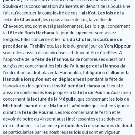
Soukka
et la consommation d'aliments en dehors de la Soukka ne
fait qu'accentuer la complexité de ces
Halah'ot
.
Les lois de la
fête de Chavouot
, les repas à base de lait, la veillée de
Chavouot, etc. sont aussi passionnantes. Les lois qui concernent
la
fête de Roch Hachana
, le jour du jugement sont assez
longues. Elles concernent les
lois du Chofar
, la
coutume de
procéder au Tachlih'
etc. Les lois du grand jour de
Yom Kippour
sont elles aussi très nombreuses, et doivent être étudiées. A
l'approche de la
fête de H'annouka
de nombreuses questions
surgissent concernant les
lois de l'allumage de la Hannoukia
,
l'endroit où on doit placer la Hannoukia, l'obligation d'
allumer la
Hanoukia lorsqu'on est en déplacement
pendant la fête de
Hanouka ou lorsqu'on est
invité pendant Hanouka
. Il existe
aussi de nombreuses lois propres à la
fête de Pourim
. Aussi bien
concernant la
lecture de la Méguila
, que concernant les
lois de
Michloah' manot
et de
Matanot Laévionim
qui sont en vigueur
durant la
fête de Pourim
. Les lois concernant le festin et le
devoir de boire du vin sont aussi intéressantes et se doivent
d'être étudiées. La fameuse
période des trois semaines de deuil
se particularise par les nombreuses lois qui sont en vigueur