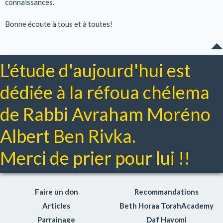
connaissances.
Bonne écoute à tous et à toutes!
L'étude d'aujourd'hui est
dédiée à la réfoua chélema
de Rabbi Avraham Moréno
Albert Ben Rivka.
Merci de prier pour lui !!
Faire un don
Recommandations
Articles
Beth Horaa TorahAcademy
Parrainage
Daf Hayomi