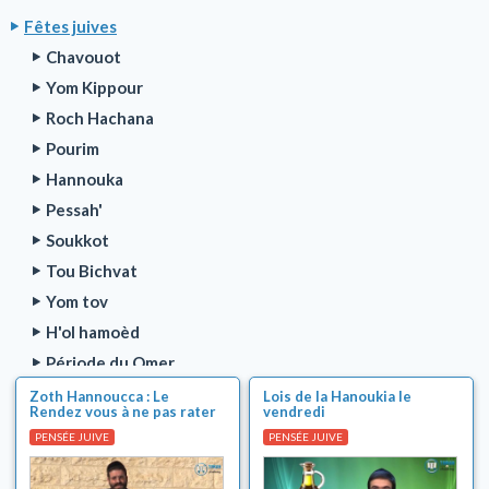
Fêtes juives
Chavouot
Yom Kippour
Roch Hachana
Pourim
Hannouka
Pessah'
Soukkot
Tou Bichvat
Yom tov
H'ol hamoèd
Période du Omer
Lag baomèr
Zoth Hannoucca : Le
Lois de la Hanoukia le
Rendez vous à ne pas rater
vendredi
Ben Hametsarim (3 semaines de deuil)
!!
PENSÉE JUIVE
PENSÉE JUIVE
Tou Béav (le 15 Av)
Série Parnassa TOVA