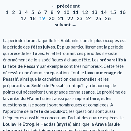
←
précédent
1
2
3
4
5
6
7
8
9
10
11
12
13
14
15
16
17
18
19
20
21
22
23
24
25
26
→
suivant
La période durant laquelle les Rabbanim sont le plus occupés est
la période des
fêtes juives
. Et plus particulièrement la période
qui précède les
fêtes
. En effet, durant ces périodes il existe
énormément de lois spécifiques à chaque fête. Les
préparatifs à
la fête de Pessah'
par exemple sont très nombreux. Cette fête
nécessite une énorme préparation. Tout le fameux
ménage de
Pessah'
, ainsi que la cachérisation des ustensiles, et les
préparatifs au
Sédèr de Pessah'
, font qu'il y a beaucoup de
points qui nécessitent une grande connaissance. Le problème de
la
vente du H'amets
n'est aussi pas simple affaire, et les
questions qui se posent sont nombreuses et complexes. A
l'approche de la
fête de Soukkot
, les questions sont aussi
fréquentes aussi bien concernant l'achat des quatre espèces, le
Loulav
, le
Etrog
, le
Haddas (myrte)
ainsi que la
Arava (saule
plaureur)
. Les
lois juives
concernant la construction de la