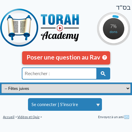
בס"ד
7%
dons
Poser une question au Rav
Se connecter
|
S'inscrire
Accueil
>
Vidéos et Quiz
>
Envoyez à un ami