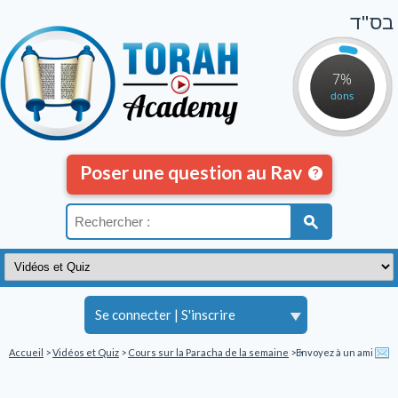
בס"ד
7%
dons
Poser une question au Rav
Se connecter
|
S'inscrire
Accueil
>
Vidéos et Quiz
>
Cours sur la Paracha de la semaine
>
Envoyez à un ami
>