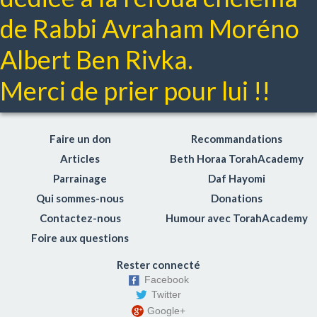
Deuil
de Rabbi Avraham Moréno
Contes juifs pour les enfants
Albert Ben Rivka.
Recommandation
Les 5 minutes de Moussar Hayomi
Merci de prier pour lui !!
Michna
Cours de Daf Hayomi en français
Avodat hamidot
Faire un don
Recommandations
Lois du Lachon Hara (médisance)
Articles
Beth Horaa TorahAcademy
Lois du mariage
Parrainage
Daf Hayomi
Respect des parents
Qui sommes-nous
Donations
Hochen michpat: Le droit civil
Contactez-nous
Humour avec TorahAcademy
Netilat yadaim
Foire aux questions
Gueniza
Rester connecté
Coaching Toraïque
Facebook
Choul'han Aroukh Hayomi
Twitter
Google+
Le sens des Mitsvot