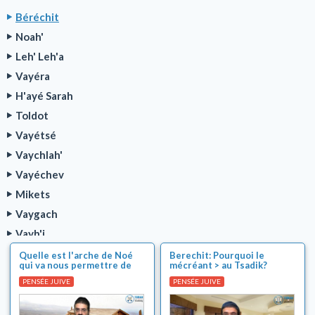
Béréchit
Noah'
Leh' Leh'a
Vayéra
H'ayé Sarah
Toldot
Vayétsé
Vaychlah'
Vayéchev
Mikets
Vaygach
Vayh'i
Série Parnassa TOVA
Quelle est l'arche de Noé
Berechit: Pourquoi le
qui va nous permettre de
mécréant > au Tsadik?
Cours sur la Paracha de la semaine
faire face au déluge actuel
PENSÉE JUIVE
PENSÉE JUIVE
de débauche et d'iniquité ?
Sujets brûlants de l'actualité juive
Machia'h et fin des temps