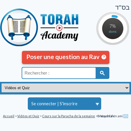
בס"ד
7%
dons
Poser une question au Rav
Se connecter
|
S'inscrire
Accueil
>
Vidéos et Quiz
>
Cours sur la Paracha de la semaine
>
Envoyez à un ami
> Vaychlah'