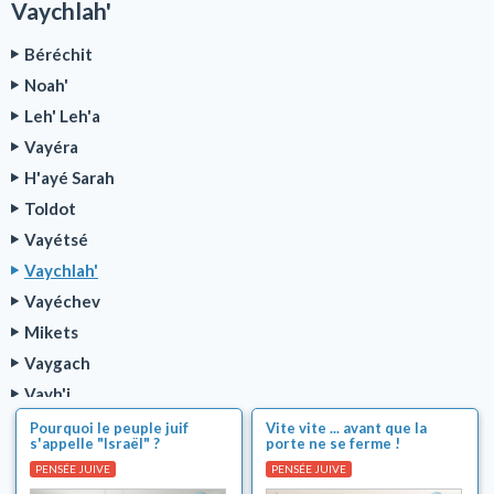
Vaychlah'
Béréchit
Noah'
Leh' Leh'a
Vayéra
H'ayé Sarah
Toldot
Vayétsé
Vaychlah'
Vayéchev
Mikets
Vaygach
Vayh'i
Série Parnassa TOVA
Pourquoi le peuple juif
Vite vite ... avant que la
s'appelle "Israël" ?
porte ne se ferme !
Cours sur la Paracha de la semaine
PENSÉE JUIVE
PENSÉE JUIVE
Sujets brûlants de l'actualité juive