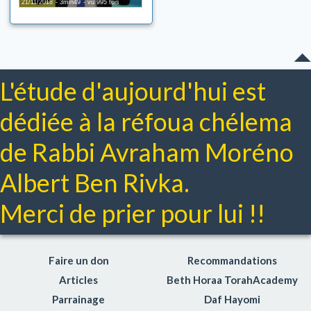
21/11/2018
3min49
vu 995 fois
L'étude d'aujourd'hui est
dédiée à la réfoua chélema
de Rabbi Avraham Moréno
Albert Ben Rivka.
Merci de prier pour lui !!
Faire un don
Recommandations
Articles
Beth Horaa TorahAcademy
Parrainage
Daf Hayomi