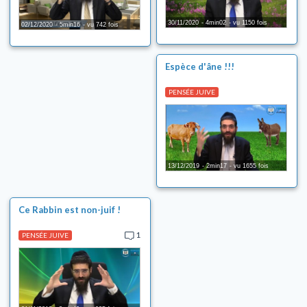
Le sens des Mitsvot
30/11/2020
4min02
vu 1150 fois
02/12/2020
5min16
vu 742 fois
Torahdiction
Dico-Torah
Espèce d'âne !!!
Enjeux de société
Chidoukhim (rencontres)
PENSÉE JUIVE
13/12/2019
2min17
vu 1655 fois
Ce Rabbin est non-juif !
1
PENSÉE JUIVE