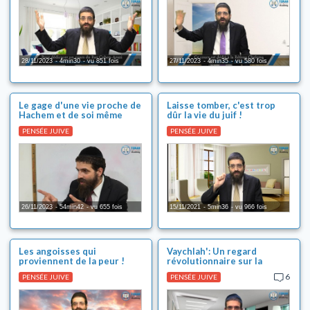
Machia'h et fin des temps
Ségoulot (solutions magiques)
Les 2 minutes de 'Hizouk
28/11/2023
4min30
vu 851 fois
27/11/2023
4min35
vu 580 fois
Relations filles/garçons
Chalom Baït
Le gage d'une vie proche de
Laisse tomber, c'est trop
Education des enfants
Hachem et de soi même
dûr la vie du juif !
Véracité de la Torah
PENSÉE JUIVE
PENSÉE JUIVE
Pureté familiale
Chabbat
Cacherout
Fêtes juives
26/11/2023
54min42
vu 655 fois
15/11/2021
5min36
vu 966 fois
Tsedaka et maasser
Bénédictions
Les angoisses qui
Vaychlah': Un regard
proviennent de la peur !
révolutionnaire sur la
Téfilines
Torah!
6
PENSÉE JUIVE
PENSÉE JUIVE
Prière (Téfila)
Comportement et Tsniout