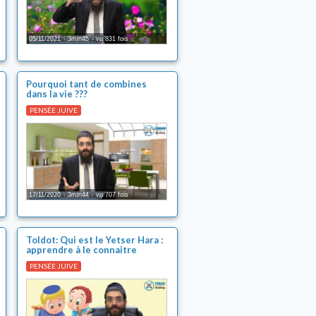
05/11/2021
3min45
vu 831 fois
Pourquoi tant de combines
dans la vie ???
PENSÉE JUIVE
17/11/2020
3min44
vu 707 fois
Toldot: Qui est le Yetser Hara :
apprendre à le connaitre
PENSÉE JUIVE