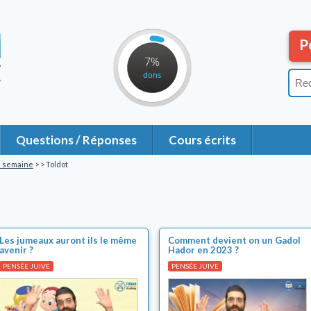
P
7%
dons
Questions / Réponses
Cours écrits
la semaine
>
> Toldot
Les jumeaux auront ils le même
Comment devient on un Gadol
avenir ?
Hador en 2023 ?
PENSÉE JUIVE
PENSÉE JUIVE