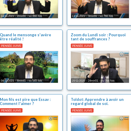
14/11/2023
2min00
vu 668 fois
13/11/2023
3min09
vu 768 fois
Quand le mensonge s'avère
Zoom du Lundi soir : Pourquoi
être réalité !
tant de souffrances ?
PENSÉE JUIVE
PENSÉE JUIVE
04/11/2021
4min41
vu 545 fois
20/11/2020
24min51
vu 764 fois
Mon fils est pire que Essav :
Toldot: Apprendre à avoir un
Comment l'aimer ?
regard global de soi.
PENSÉE JUIVE
PENSÉE JUIVE