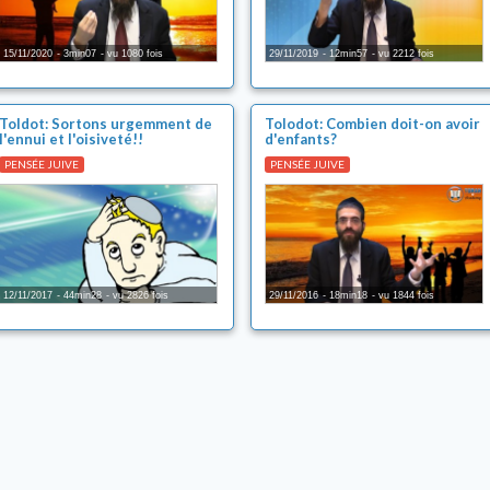
15/11/2020
3min07
vu 1080 fois
29/11/2019
12min57
vu 2212 fois
Toldot: Sortons urgemment de
Tolodot: Combien doit-on avoir
l'ennui et l'oisiveté!!
d'enfants?
PENSÉE JUIVE
PENSÉE JUIVE
12/11/2017
44min28
vu 2826 fois
29/11/2016
18min18
vu 1844 fois