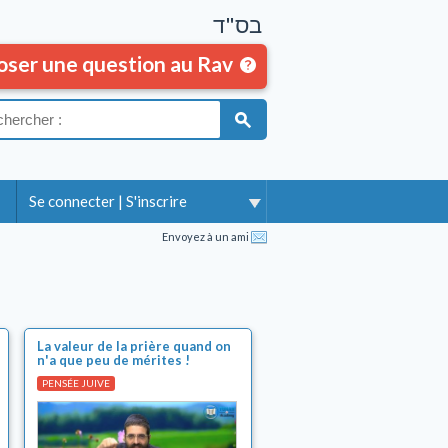
בס"ד
oser une question au Rav
Se connecter
|
S'inscrire
Envoyez à un ami
La valeur de la prière quand on
n'a que peu de mérites !
PENSÉE JUIVE