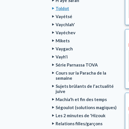
H'ayé Sarah
Toldot
Vayétsé
Vaychlah'
Vayéchev
Mikets
Vaygach
Vayh'i
Série Parnassa TOVA
Cours sur la Paracha de la
semaine
Sujets brûlants de l'actualité
juive
Machia'h et fin des temps
Ségoulot (solutions magiques)
Les 2 minutes de 'Hizouk
Relations filles/garçons