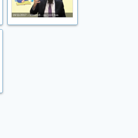
16/11/2017
38min16
vu 1110 fois