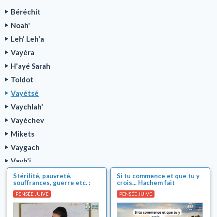
Béréchit
Noah'
Leh' Leh'a
Vayéra
H'ayé Sarah
Toldot
Vayétsé
Vaychlah'
Vayéchev
Mikets
Vaygach
Vayh'i
Série Parnassa TOVA
Stérilité, pauvreté,
Si tu commence et que tu y
souffrances, guerre etc. :
crois... Hachem fait
Cours sur la Paracha de la semaine
Pourquoi tout cela ??
l'impossible !
PENSÉE JUIVE
PENSÉE JUIVE
Sujets brûlants de l'actualité juive
Machia'h et fin des temps