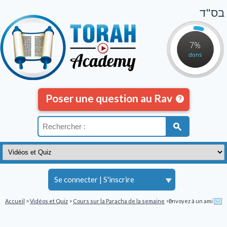
בס"ד
7%
dons
Poser une question au Rav
Se connecter
|
S'inscrire
Accueil
>
Vidéos et Quiz
>
Cours sur la Paracha de la semaine
>
Envoyez à un ami
>