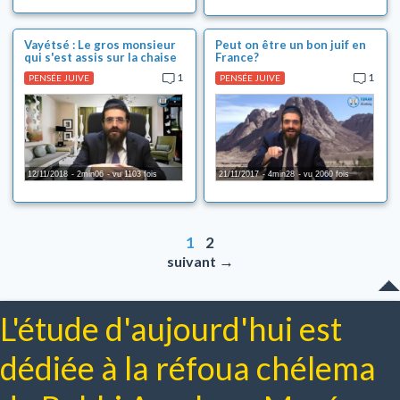
Vayétsé : Le gros monsieur
Peut on être un bon juif en
qui s'est assis sur la chaise
France?
1
1
PENSÉE JUIVE
PENSÉE JUIVE
12/11/2018
2min06
vu 1103 fois
21/11/2017
4min28
vu 2060 fois
1
2
→
suivant
L'étude d'aujourd'hui est
dédiée à la réfoua chélema